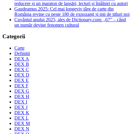
reducere și un maraton de lansări, lecturi și întâlniri cu autori
Gaudeamus 2025: Cel mai longeviv târg de carte din
România revine cu peste 180 de expozanți și mii de titluri noi
Cuvântul anului 2025, ales de Dictionary.com: „67” – când
un număr devine fenomen cultural
Categorii
Carte
Definitii
DEX A
DEX B
DEX C
DEX D
DEX E
DEX F
DEX G
DEX H
DEX I
DEX J
DEX K
DEX L
DEX M
DEX N