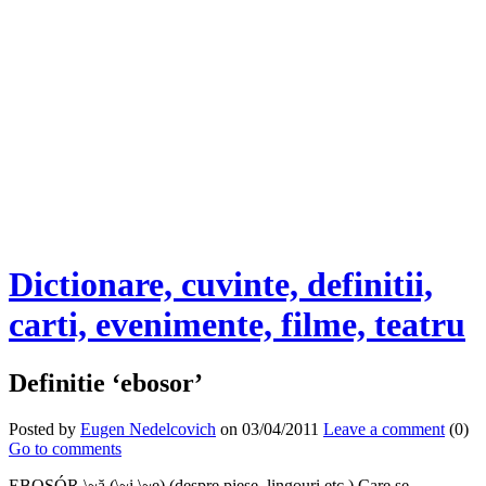
Dictionare, cuvinte, definitii,
carti, evenimente, filme, teatru
Definitie ‘ebosor’
Posted by
Eugen Nedelcovich
on 03/04/2011
Leave a comment
(0)
Go to comments
EBOŞÓR \~ă (\~i,\~e) (despre piese, lingouri etc.) Care se