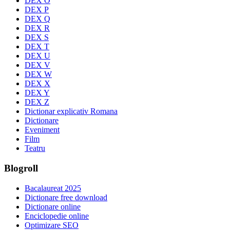
DEX O
DEX P
DEX Q
DEX R
DEX S
DEX T
DEX U
DEX V
DEX W
DEX X
DEX Y
DEX Z
Dictionar explicativ Romana
Dictionare
Eveniment
Film
Teatru
Blogroll
Bacalaureat 2025
Dictionare free download
Dictionare online
Enciclopedie online
Optimizare SEO