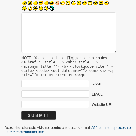
NOTE - You can use these
HTML
tags and attributes:
<a href="" title=""> <abbr title="">
<acronym title=""> <b> <blockquote cite="">
<cite> <code> <del datetime=""> <em> <i> <q
cite=""> <s> <strike> <strong>
NAME
EMAIL
Website URL
Acest site folosește Akismet pentru a reduce spamul.
Află cum sunt procesate
datele comentariilor tale
.