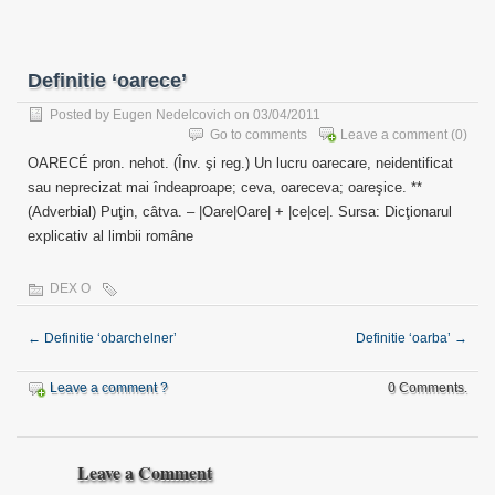
Definitie ‘oarece’
Posted by
Eugen Nedelcovich
on 03/04/2011
Go to comments
Leave a comment
(0)
OARECÉ pron. nehot. (Înv. şi reg.) Un lucru oarecare, neidentificat
sau neprecizat mai îndeaproape; ceva, oareceva; oareşice. **
(Adverbial) Puţin, câtva. – |Oare|Oare| + |ce|ce|. Sursa: Dicţionarul
explicativ al limbii române
DEX O
←
Definitie ‘obarchelner’
Definitie ‘oarba’
→
Leave a comment ?
0 Comments.
Leave a Comment