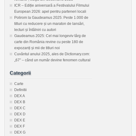
ICR – Ediție aniversară a Festivalului Filmului
European 2026: apel pentru parteneri locali
Polirom la Gaudeamus 2025: Peste 1.000 de
titluri cu reducere și un maraton de lansări,
lecturi și întâlniri cu autori
Gaudeamus 2025: Cel mai longeviv târg de
carte din România revine cu peste 180 de
expozanți și mii de titluri noi
Cuvântul anului 2025, ales de Dictionary.com:
„67” – când un număr devine fenomen cultural
Categorii
Carte
Definitii
DEX A
DEX B
DEX C
DEX D
DEX E
DEX F
DEX G