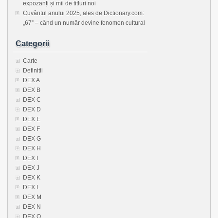
expozanți și mii de titluri noi
Cuvântul anului 2025, ales de Dictionary.com:
„67” – când un număr devine fenomen cultural
Categorii
Carte
Definitii
DEX A
DEX B
DEX C
DEX D
DEX E
DEX F
DEX G
DEX H
DEX I
DEX J
DEX K
DEX L
DEX M
DEX N
DEX O