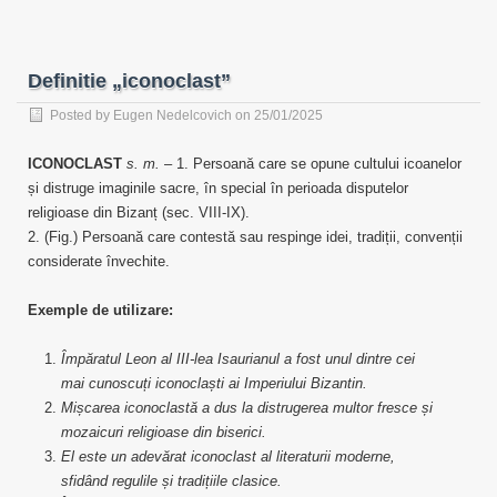
Definitie „iconoclast”
Posted by
Eugen Nedelcovich
on 25/01/2025
ICONOCLAST
s. m.
– 1. Persoană care se opune cultului icoanelor
și distruge imaginile sacre, în special în perioada disputelor
religioase din Bizanț (sec. VIII-IX).
2. (Fig.) Persoană care contestă sau respinge idei, tradiții, convenții
considerate învechite.
Exemple de utilizare:
Împăratul Leon al III-lea Isaurianul a fost unul dintre cei
mai cunoscuți iconoclaști ai Imperiului Bizantin.
Mișcarea iconoclastă a dus la distrugerea multor fresce și
mozaicuri religioase din biserici.
El este un adevărat iconoclast al literaturii moderne,
sfidând regulile și tradițiile clasice.