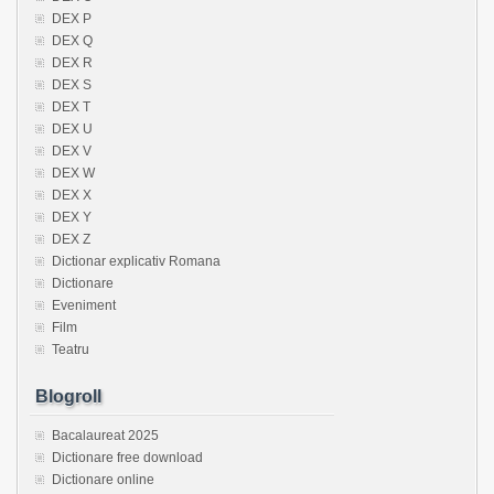
DEX P
DEX Q
DEX R
DEX S
DEX T
DEX U
DEX V
DEX W
DEX X
DEX Y
DEX Z
Dictionar explicativ Romana
Dictionare
Eveniment
Film
Teatru
Blogroll
Bacalaureat 2025
Dictionare free download
Dictionare online