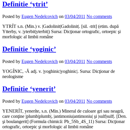
Definitie ‘ytrit’
Posted by
Eugen Nedelcovich
on
03/04/2011
No comments
YTRÍT s.n. (Min.) v. |Gadolinit|Gadolinit|. [sil. -trit] (etim. după
Ytterby, v. |yterbit|yterbit|) Sursa: Dicţionar ortografic, ortoepic şi
morfologic al limbii române
Definitie ‘yoginic’
Posted by
Eugen Nedelcovich
on
03/04/2011
No comments
YOGÍNIC, -Ă adj. v. |yoghinic|yoghinic|. Sursa: Dicţionar de
neologisme
Definitie ‘yenerit’
Posted by
Eugen Nedelcovich
on
03/04/2011
No comments
YENERÍT, yeneríte, s.n. (Min.) Mineral de culoare gri sau neagră,
care conţine |plumb|plumb|, |antimoniu|antimoniu| şi |sulf|sulf|. [Den.
şi boulangerit] (Formula chimică: Pb_5Sb_4S_11) Sursa: Dicţionar
ortografic, ortoepic şi morfologic al limbii române