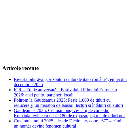
Articole recente
Revista bilingvă „Orizonturi culturale italo-române”, ediţia din
decembrie 2025
ICR – Ediție aniversară a Festivalului Filmului European
2026: apel pentru parteneri locali
Polirom la Gaudeamus 2025: Peste 1.000 de titluri cu
reducere și un maraton de lansări, lecturi și întâlniri cu autori
Gaudeamus 2025: Cel mai longeviv târg de carte din
România revine cu peste 180 de expozanți și mii de titluri noi
Cuvântul anului 2025, ales de Dictionary.com: „67” – când
un număr devine fenomen cultural