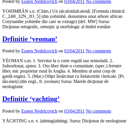
Posted by
Eugen Nedelcovich
on
03/04/2011
No comments
YOHIMBÁN s.n. (Chim.) Un |alcaloid|alcaloid|. [Formula chimică:
C_24H_32N_2O_5] (din yohimbé, denumirea unui arbore african
Corynanthe yohimbe din care se extrage) [def. MW] Sursa:
Dicţionar ortografic, ortoepic şi morfologic al limbii române
Definitie ‘yeoman’
Posted by
Eugen Nedelcovich
on
03/04/2011
No comments
YÉOMAN s.m. 1. Servitor la o curte regală sau seniorială. 2.
Subordonat, ajutor. 3. Om liber dintr-o comunitate; (spec.) fermier
liber, mic proprietar rural în Anglia. 4. Membru al unui corp de
gardă englez. 5. (Mar.) Ofiţer însărcinat cu îndatoririle clericale. [Pr.
iắu-men] (din engl., fr. yeoman) Sursa: Marele dicţionar de
neologisme
Definitie ‘yachting’
Posted by
Eugen Nedelcovich
on
03/04/2011
No comments
YÁCHTING s.n. v. |iahting|iahting|. Sursa: Dicţionar de neologisme