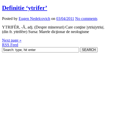
Definitie ‘ytrifer’
Posted by
Eugen Nedelcovich
on
03/04/2011
No comments
YTRIFÉR, -Ă, adj. (Despre minereuri) Care conţine |ytriu|ytriu|.
(din fr. yttrifère) Sursa: Marele dicţionar de neologisme
Next page »
RSS Feed