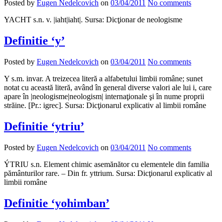
Posted by
Eugen Nedelcovich
on
03/04/2011
No comments
YACHT s.n. v. |iaht|iaht|. Sursa: Dicţionar de neologisme
Definitie ‘y’
Posted by
Eugen Nedelcovich
on
03/04/2011
No comments
Y s.m. invar. A treizecea literă a alfabetului limbii române; sunet
notat cu această literă, având în general diverse valori ale lui i, care
apare în |neologisme|neologism| internaţionale şi în nume proprii
străine. [Pr.: igrec]. Sursa: Dicţionarul explicativ al limbii române
Definitie ‘ytriu’
Posted by
Eugen Nedelcovich
on
03/04/2011
No comments
ÝTRIU s.n. Element chimic asemănător cu elementele din familia
pământurilor rare. – Din fr. yttrium. Sursa: Dicţionarul explicativ al
limbii române
Definitie ‘yohimban’