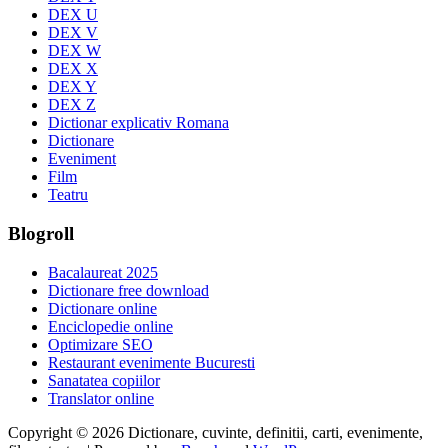
DEX U
DEX V
DEX W
DEX X
DEX Y
DEX Z
Dictionar explicativ Romana
Dictionare
Eveniment
Film
Teatru
Blogroll
Bacalaureat 2025
Dictionare free download
Dictionare online
Enciclopedie online
Optimizare SEO
Restaurant evenimente Bucuresti
Sanatatea copiilor
Translator online
Copyright © 2026 Dictionare, cuvinte, definitii, carti, evenimente,