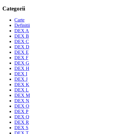
Categorii
Carte
Definitii
DEX A
DEX B
DEX C
DEX D
DEX E
DEX F
DEX G
DEX H
DEX I
DEX J
DEX K
DEX L
DEX M
DEX N
DEX O
DEX P
DEX Q
DEX R
DEX S
DEX T