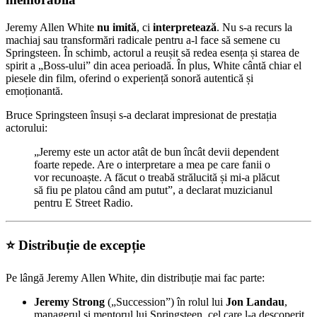
Jeremy Allen White
nu imită
, ci
interpretează
. Nu s-a recurs la
machiaj sau transformări radicale pentru a-l face să semene cu
Springsteen. În schimb, actorul a reușit să redea esența și starea de
spirit a „Boss-ului” din acea perioadă. În plus, White cântă chiar el
piesele din film, oferind o experiență sonoră autentică și
emoționantă.
Bruce Springsteen însuși s-a declarat impresionat de prestația
actorului:
„Jeremy este un actor atât de bun încât devii dependent
foarte repede. Are o interpretare a mea pe care fanii o
vor recunoaște. A făcut o treabă strălucită și mi-a plăcut
să fiu pe platou când am putut”, a declarat muzicianul
pentru E Street Radio.
⭐ Distribuție de excepție
Pe lângă Jeremy Allen White, din distribuție mai fac parte:
Jeremy Strong
(„Succession”) în rolul lui
Jon Landau
,
managerul și mentorul lui Springsteen, cel care l-a descoperit