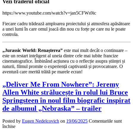
Vezi trailerul oficial
https://www.youtube.com/watch?v=jan5CFWs9ic
Fiecare cadru trădează amploarea proiectului și atmosfera apăsătoare
a unei lumi în care omul joacă din nou cu forțe pe care nu le poate
controla.
„Jurassic World: Renașterea”
este mai mult decât o continuare –
este un restart inteligent al uneia dintre cele mai iubite francize
cinematografice. Îmbinând acțiunea cu o reflecție asupra științei și
naturii, filmul promite o experiență captivantă și provocatoare. O
aventură care merită trăită pe marele ecran!
„Deliver Me From Nowhere”: Jeremy
Allen White strălucește în rolul lui Bruce
Springsteen în noul film biografic inspirat
de albumul „Nebraska” – trailer
Posted by
Eugen Nedelcovich
on
19/06/2025
Comentariile sunt
pentru
închise
„Deliver