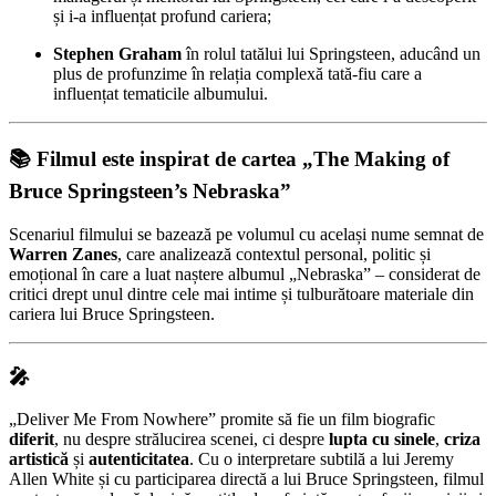
și i-a influențat profund cariera;
Stephen Graham
în rolul tatălui lui Springsteen, aducând un
plus de profunzime în relația complexă tată-fiu care a
influențat tematicile albumului.
📚 Filmul este inspirat de cartea „The Making of
Bruce Springsteen’s Nebraska”
Scenariul filmului se bazează pe volumul cu același nume semnat de
Warren Zanes
, care analizează contextul personal, politic și
emoțional în care a luat naștere albumul „Nebraska” – considerat de
critici drept unul dintre cele mai intime și tulburătoare materiale din
cariera lui Bruce Springsteen.
🎤
„Deliver Me From Nowhere” promite să fie un film biografic
diferit
, nu despre strălucirea scenei, ci despre
lupta cu sinele
,
criza
artistică
și
autenticitatea
. Cu o interpretare subtilă a lui Jeremy
Allen White și cu participarea directă a lui Bruce Springsteen, filmul