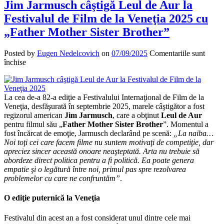
Jim Jarmusch câştigă Leul de Aur la
Festivalul de Film de la Veneţia 2025 cu
„Father Mother Sister Brother”
Posted by
Eugen Nedelcovich
on
07/09/2025
Comentariile sunt
pentru
închise
Jim
Jarmusch
câştigă
La cea de-a 82-a ediţie a Festivalului Internaţional de Film de la
Leul
Veneţia, desfăşurată în septembrie 2025, marele câştigător a fost
de
regizorul american
Jim Jarmusch
, care a obţinut
Leul de Aur
Aur
pentru filmul său „
Father Mother Sister Brother
”. Momentul a
la
fost încărcat de emoţie, Jarmusch declarând pe scenă:
„La naiba…
Festivalul
Noi toţi cei care facem filme nu suntem motivaţi de competiţie, dar
de
apreciez sincer această onoare neaşteptată. Arta nu trebuie să
Film
abordeze direct politica pentru a fi politică. Ea poate genera
de
empatie şi o legătură între noi, primul pas spre rezolvarea
la
problemelor cu care ne confruntăm”
.
Veneţia
2025
cu
O ediţie puternică la Veneţia
„Father
Mother
Festivalul din acest an a fost considerat unul dintre cele mai
Sister