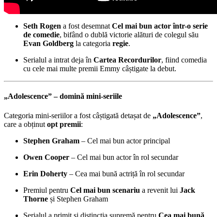
Seth Rogen
a fost desemnat
Cel mai bun actor într-o serie
de comedie
, bifând o dublă victorie alături de colegul său
Evan Goldberg
la categoria
regie
.
Serialul a intrat deja în
Cartea Recordurilor
, fiind comedia
cu cele mai multe premii Emmy câștigate la debut.
„Adolescence” – domină mini-seriile
Categoria mini-seriilor a fost câștigată detașat de
„Adolescence”
,
care a obținut
opt premii
:
Stephen Graham
– Cel mai bun actor principal
Owen Cooper
– Cel mai bun actor în rol secundar
Erin Doherty
– Cea mai bună actriță în rol secundar
Premiul pentru
Cel mai bun scenariu
a revenit lui
Jack
Thorne
și Stephen Graham
Serialul a primit și distincția supremă pentru
Cea mai bună