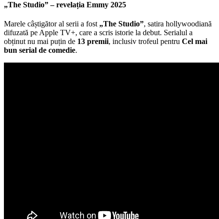
premii,
„The Studio” – revelația Emmy 2025
urmat
de
Marele câștigător al serii a fost
„The Studio”
, satira hollywoodiană
„Adolescence”
difuzată pe Apple TV+, care a scris istorie la debut. Serialul a
și
obținut nu mai puțin de
13 premii
, inclusiv trofeul pentru
Cel mai
„The
bun serial de comedie
.
Pitt”