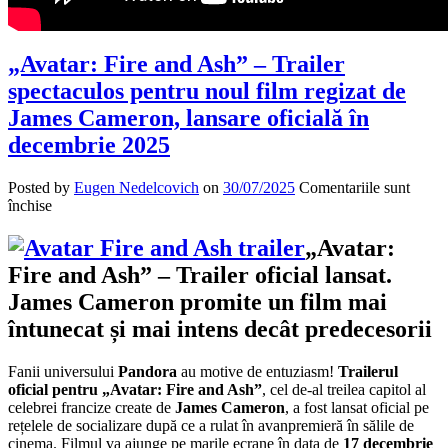
„Avatar: Fire and Ash” – Trailer
spectaculos pentru noul film regizat de
James Cameron, lansare oficială în
decembrie 2025
Posted by
Eugen Nedelcovich
on
30/07/2025
Comentariile sunt
pentru
închise
„Avatar:
Fire
„Avatar:
and
Fire and Ash” – Trailer oficial lansat.
Ash”
–
James Cameron promite un film mai
Trailer
întunecat și mai intens decât predecesorii
spectaculos
pentru
noul
Fanii universului
Pandora
au motive de entuziasm!
Trailerul
film
oficial pentru „Avatar: Fire and Ash”
, cel de-al treilea capitol al
regizat
celebrei francize create de
James Cameron
, a fost lansat oficial pe
de
rețelele de socializare după ce a rulat în avanpremieră în sălile de
James
cinema. Filmul va ajunge pe marile ecrane în data de
17 decembrie