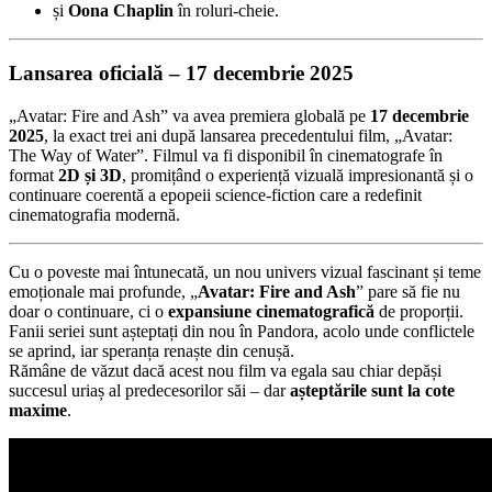
și
Oona Chaplin
în roluri-cheie.
Lansarea oficială – 17 decembrie 2025
„Avatar: Fire and Ash” va avea premiera globală pe
17 decembrie
2025
, la exact trei ani după lansarea precedentului film, „Avatar:
The Way of Water”. Filmul va fi disponibil în cinematografe în
format
2D și 3D
, promițând o experiență vizuală impresionantă și o
continuare coerentă a epopeii science-fiction care a redefinit
cinematografia modernă.
Cu o poveste mai întunecată, un nou univers vizual fascinant și teme
emoționale mai profunde, „
Avatar: Fire and Ash
” pare să fie nu
doar o continuare, ci o
expansiune cinematografică
de proporții.
Fanii seriei sunt așteptați din nou în Pandora, acolo unde conflictele
se aprind, iar speranța renaște din cenușă.
Rămâne de văzut dacă acest nou film va egala sau chiar depăși
succesul uriaș al predecesorilor săi – dar
așteptările sunt la cote
maxime
.