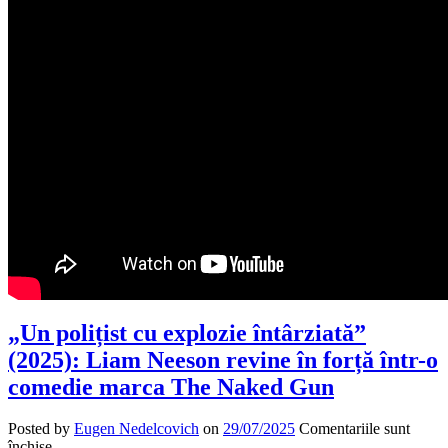
„Un polițist cu explozie întârziată”
(2025): Liam Neeson revine în forță într-o
comedie marca The Naked Gun
Posted by
Eugen Nedelcovich
on
29/07/2025
Comentariile sunt
pentru
închise