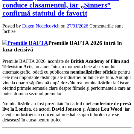
conduce clasamentul, iar „Sinners”
confirmă statutul de favorit
Posted by
Eugen Nedelcovich
on
27/01/2026
Comentariile sunt
pentru
închise
Nominalizările
BAFTA
Premiile BAFTA 2026 intră în
2026
faza decisivă
au
fost
Premiile BAFTA 2026, acordate de
British Academy of Film and
anunțate:
Television Arts
, au ajuns într-un moment-cheie al sezonului
„One
cinematografic, odată cu publicarea
nominalizărilor oficiale
pentru
Battle
cele mai importante distincții ale industriei britanice de film. Anunțul
After
vine la doar o săptămână după dezvăluirea nominalizărilor la Oscar,
Another”
oferind primele semnale clare despre filmele și performanțele care ar
conduce
putea domina sezonul premiilor.
clasamentul,
iar
Nominalizările au fost prezentate în cadrul unei
conferințe de presă
„Sinners”
live la Londra
, de actorii
David Jonsson
și
Aimee Lou Wood
, iar
confirmă
atenția industriei s-a concentrat imediat asupra titlurilor care se
statutul
detașează în cursa pentru trofee.
de
favorit