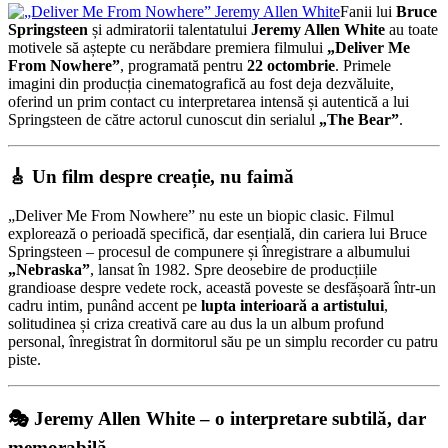
Fanii lui
Bruce
Me
Springsteen
și admiratorii talentatului
Jeremy Allen White
au toate
From
motivele să aștepte cu nerăbdare premiera filmului
„Deliver Me
Nowhere”:
From Nowhere”
, programată pentru
22 octombrie
. Primele
Jeremy
imagini din producția cinematografică au fost deja dezvăluite,
Allen
oferind un prim contact cu interpretarea intensă și autentică a lui
White
Springsteen de către actorul cunoscut din serialul
„The Bear”
.
strălucește
în
rolul
🎸 Un film despre creație, nu faimă
lui
Bruce
Springsteen
„Deliver Me From Nowhere” nu este un biopic clasic. Filmul
în
explorează o perioadă specifică, dar esențială, din cariera lui Bruce
noul
Springsteen – procesul de compunere și înregistrare a albumului
film
„Nebraska”
, lansat în 1982. Spre deosebire de producțiile
biografic
grandioase despre vedete rock, această poveste se desfășoară într-un
inspirat
cadru intim, punând accent pe
lupta interioară a artistului
,
de
solitudinea și criza creativă care au dus la un album profund
albumul
personal, înregistrat în dormitorul său pe un simplu recorder cu patru
„Nebraska”
piste.
–
trailer
🎭 Jeremy Allen White – o interpretare subtilă, dar
memorabilă