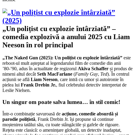
„Un
polițist
cu
explozie
întârziată”
„Un polițist cu explozie întârziată” –
(2025):
comedia explozivă a anului 2025 cu Liam
Liam
Neeson
Neeson în rol principal
revine
în
„The Naked Gun (2025): Un polițist cu explozie întârziată”
este
forță
reboot-ul mult așteptat al legendarului film de comedie din anii
într-
’80-’90, adus în actualitate de regizorul
Akiva Schaffer
și produs de
o
nimeni altul decât
Seth MacFarlane
(
Family Guy
,
Ted
). În centrul
comedie
acțiunii se află
Liam Neeson
, care intră cu umor și autoironie în
marca
pielea lui
Frank Drebin Jr.
, fiul celebrului detectiv interpretat de
The
Leslie Nielsen.
Naked
Gun
Un singur om poate salva lumea… în stil comic!
Într-o combinație savuroasă de
acțiune, comedie absurdă și
parodie polițistă
, Frank Drebin Jr. își propune să continue
moștenirea tatălui său, cu toate stângăciile și gafele de rigoare.
Rețeta este clasică: o amenințare globală, un detectiv inadaptat,