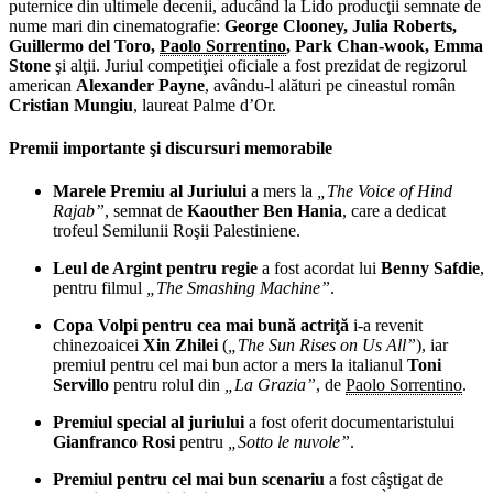
puternice din ultimele decenii, aducând la Lido producţii semnate de
Brother”
nume mari din cinematografie:
George Clooney, Julia Roberts,
Guillermo del Toro,
Paolo Sorrentino
, Park Chan-wook, Emma
Stone
şi alţii. Juriul competiţiei oficiale a fost prezidat de regizorul
american
Alexander Payne
, avându-l alături pe cineastul român
Cristian Mungiu
, laureat Palme d’Or.
Premii importante şi discursuri memorabile
Marele Premiu al Juriului
a mers la
„The Voice of Hind
Rajab”
, semnat de
Kaouther Ben Hania
, care a dedicat
trofeul Semilunii Roşii Palestiniene.
Leul de Argint pentru regie
a fost acordat lui
Benny Safdie
,
pentru filmul
„The Smashing Machine”
.
Copa Volpi pentru cea mai bună actriţă
i-a revenit
chinezoaicei
Xin Zhilei
(
„The Sun Rises on Us All”
), iar
premiul pentru cel mai bun actor a mers la italianul
Toni
Servillo
pentru rolul din
„La Grazia”
, de
Paolo Sorrentino
.
Premiul special al juriului
a fost oferit documentaristului
Gianfranco Rosi
pentru
„Sotto le nuvole”
.
Premiul pentru cel mai bun scenariu
a fost câştigat de