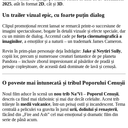
Cameron,
2025
, atât în format
2D
, cât și
3D
.
lansare
oficială
Un trailer vizual epic, cu foarte puțin dialog
în
decembrie
Clipul promoțional recent lansat se remarcă printr-o succesiune de
2025
imagini spectaculoase, bogate în detalii vizuale și efecte speciale, dar
cu un minim de dialog. Accentul cade pe
forța cinematografică a
imaginilor
, a emoțiilor și a naturii – un trademark James Cameron.
Revin în prim-plan personaje deja îndrăgite:
Jake și Neytiri Sully
,
copiii lor, precum și numeroase creaturi fantastice de pe planeta
Pandora – inclusiv zborul impresionant al păsărilor de pradă și
peisaje copleșitoare, de această dată dominate de lavă și cenușă.
O poveste mai întunecată și tribul Poporului Cenușii
Noul film aduce în scenă un
nou trib Na’Vi
–
Poporul Cenușii
,
descris ca fiind mai războinic și mai dur decât celelalte. Acest trib
trăiește în
medii vulcanice
, într-un peisaj ostil și incandescent. Tema
centrală a peliculei va gravita în jurul
urii, doliului și renașterii
,
făcând din „Fire and Ash” cel mai emoțional și dramatic film din
serie de până acum.