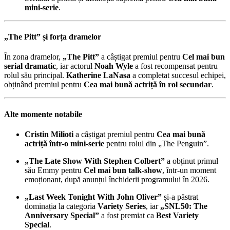
mini-serie
.
„The Pitt” și forța dramelor
În zona dramelor,
„The Pitt”
a câștigat premiul pentru
Cel mai bun
serial dramatic
, iar actorul
Noah Wyle
a fost recompensat pentru
rolul său principal.
Katherine LaNasa
a completat succesul echipei,
obținând premiul pentru
Cea mai bună actriță în rol secundar
.
Alte momente notabile
Cristin Milioti
a câștigat premiul pentru
Cea mai bună
actriță într-o mini-serie
pentru rolul din „The Penguin”.
„The Late Show With Stephen Colbert”
a obținut primul
său Emmy pentru
Cel mai bun talk-show
, într-un moment
emoționant, după anunțul închiderii programului în 2026.
„Last Week Tonight With John Oliver”
și-a păstrat
dominația la categoria
Variety Series
, iar
„SNL50: The
Anniversary Special”
a fost premiat ca
Best Variety
Special
.