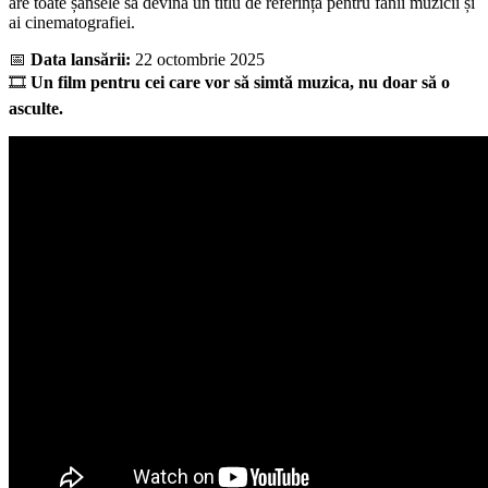
are toate șansele să devină un titlu de referință pentru fanii muzicii și
ai cinematografiei.
📅
Data lansării:
22 octombrie 2025
🎞️
Un film pentru cei care vor să simtă muzica, nu doar să o
asculte.