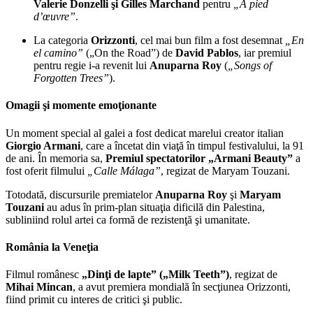
Valerie Donzelli şi Gilles Marchand
pentru
„À pied
d’œuvre”
.
La categoria
Orizzonti
, cel mai bun film a fost desemnat
„En
el camino”
(„On the Road”) de
David Pablos
, iar premiul
pentru regie i-a revenit lui
Anuparna Roy
(
„Songs of
Forgotten Trees”
).
Omagii şi momente emoţionante
Un moment special al galei a fost dedicat marelui creator italian
Giorgio Armani
, care a încetat din viaţă în timpul festivalului, la 91
de ani. În memoria sa,
Premiul spectatorilor „Armani Beauty”
a
fost oferit filmului
„Calle Málaga”
, regizat de Maryam Touzani.
Totodată, discursurile premiatelor
Anuparna Roy
şi
Maryam
Touzani
au adus în prim-plan situaţia dificilă din Palestina,
subliniind rolul artei ca formă de rezistenţă şi umanitate.
România la Veneţia
Filmul românesc
„Dinţi de lapte” („Milk Teeth”)
, regizat de
Mihai Mincan
, a avut premiera mondială în secţiunea Orizzonti,
fiind primit cu interes de critici şi public.