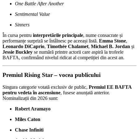
One Battle After Another
Sentimental Value
Sinners
În cursa pentru
interpretările principale
, nume consacrate și
performanțe surpriză se întâlnesc pe aceeași listă.
Emma Stone
,
Leonardo DiCaprio
,
Timothée Chalamet
,
Michael B. Jordan
și
Jessie Buckley
se numără printre actorii care aspiră la trofeele
BAFTA, confirmând nivelul ridicat al competiției din acest an.
Premiul Rising Star – vocea publicului
Singura categorie votată exclusiv de public,
Premiul EE BAFTA
pentru vedeta în ascensiune
, fusese anunțată anterior.
Nominalizații din 2026 sunt:
Robert Aramayo
Miles Caton
Chase Infiniti