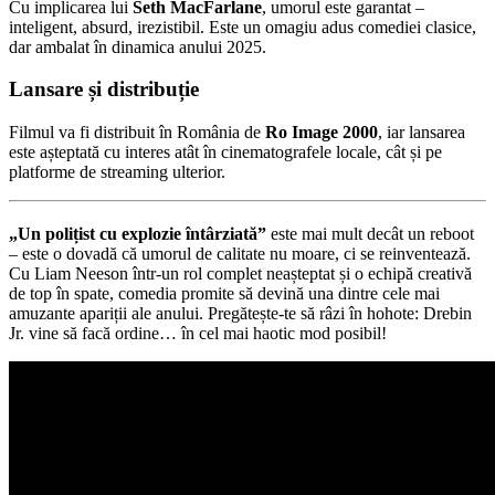
Cu implicarea lui
Seth MacFarlane
, umorul este garantat –
inteligent, absurd, irezistibil. Este un omagiu adus comediei clasice,
dar ambalat în dinamica anului 2025.
Lansare și distribuție
Filmul va fi distribuit în România de
Ro Image 2000
, iar lansarea
este așteptată cu interes atât în cinematografele locale, cât și pe
platforme de streaming ulterior.
„Un polițist cu explozie întârziată”
este mai mult decât un reboot
– este o dovadă că umorul de calitate nu moare, ci se reinventează.
Cu Liam Neeson într-un rol complet neașteptat și o echipă creativă
de top în spate, comedia promite să devină una dintre cele mai
amuzante apariții ale anului. Pregătește-te să râzi în hohote: Drebin
Jr. vine să facă ordine… în cel mai haotic mod posibil!