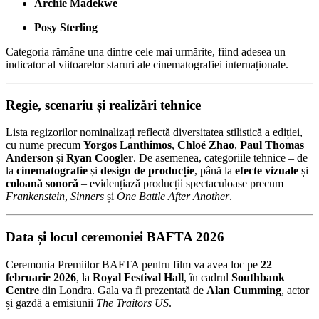
Archie Madekwe
Posy Sterling
Categoria rămâne una dintre cele mai urmărite, fiind adesea un
indicator al viitoarelor staruri ale cinematografiei internaționale.
Regie, scenariu și realizări tehnice
Lista regizorilor nominalizați reflectă diversitatea stilistică a ediției,
cu nume precum
Yorgos Lanthimos
,
Chloé Zhao
,
Paul Thomas
Anderson
și
Ryan Coogler
. De asemenea, categoriile tehnice – de
la
cinematografie
și
design de producție
, până la
efecte vizuale
și
coloană sonoră
– evidențiază producții spectaculoase precum
Frankenstein
,
Sinners
și
One Battle After Another
.
Data și locul ceremoniei BAFTA 2026
Ceremonia Premiilor BAFTA pentru film va avea loc pe
22
februarie 2026
, la
Royal Festival Hall
, în cadrul
Southbank
Centre
din Londra. Gala va fi prezentată de
Alan Cumming
, actor
și gazdă a emisiunii
The Traitors US
.