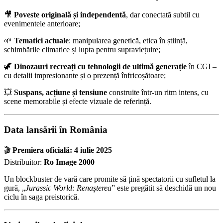
🎥
Poveste originală și independentă
, dar conectată subtil cu
evenimentele anterioare;
🌱
Tematici actuale
: manipularea genetică, etica în știință,
schimbările climatice și lupta pentru supraviețuire;
🦖
Dinozauri recreați cu tehnologii de ultimă generație
în CGI –
cu detalii impresionante și o prezență înfricoșătoare;
💥
Suspans, acțiune și tensiune
construite într-un ritm intens, cu
scene memorabile și efecte vizuale de referință.
Data lansării în România
🎬
Premiera oficială: 4 iulie 2025
Distribuitor:
Ro Image 2000
Un blockbuster de vară care promite să țină spectatorii cu sufletul la
gură, „
Jurassic World: Renașterea
” este pregătit să deschidă un nou
ciclu în saga preistorică.