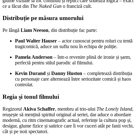
glume vizuale la foc continuu și replici care sfidează logica – exact
ce a făcut din
The Naked Gun
o franciză cult.
Distribuție pe măsura umorului
Pe lângă
Liam Neeson
, din distribuție fac parte:
Paul Walter Hauser
– actor cunoscut pentru roluri cu tentă
tragicomică, aduce un suflu nou în echipa de poliție.
Pamela Anderson
– într-o revenire plină de ironie și șarm,
perfectă pentru stilul parodic al filmului.
Kevin Durand
și
Danny Huston
– completează distribuția
cu personaje care alternează între seriozitate comică și haos
controlat.
Regia și tonul filmului
Regizorul
Akiva Schaffer
, membru al trio-ului
The Lonely Island
,
reușește să mențină spiritul original al seriei, dar aduce o abordare
modernă, cu ritm cinematografic actual, referințe la cultura pop și,
desigur, glume fizice și satirice care îi vor cuceri atât pe fanii vechi,
cât și pe noii spectatori.