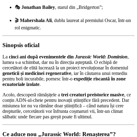
🎭
Jonathan Bailey
, starul din „Bridgerton”;
🎬
Mahershala Ali
, dublu laureat al premiului Oscar, într-un
rol enigmatic.
Sinopsis oficial
La
cinci ani după evenimentele din
Jurassic World: Dominion
,
lumea s-a schimbat, dar nu în direcția așteptată. O echipă de
cercetători de elită lucrează la un proiect revoluționar în domeniul
geneticii și medicinei regenerative
, iar în căutarea unui remediu
pentru boli incurabile, pornesc într-o
expediție riscantă în zone
ecuatoriale izolate
.
Acolo, descoperă rămășițele a
trei creaturi preistorice masive
, ce
conțin ADN-ul-cheie pentru inovații științifice fără precedent. Dar
misiunea lor nu va rămâne doar științifică – când natura își cere
drepturile, cercetătorii vor înfrunta coșmaruri vii, într-un climat
sălbatic unde fiecare pas greșit poate fi ultimul.
Ce aduce nou „Jurassic World: Renașterea”?