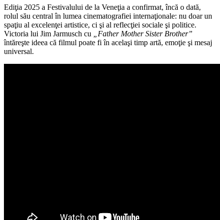
Ediţia 2025 a Festivalului de la Veneţia a confirmat, încă o dată,
rolul său central în lumea cinematografiei internaţionale: nu doar un
spaţiu al excelenţei artistice, ci şi al reflecţiei sociale şi politice.
Victoria lui Jim Jarmusch cu
„Father Mother Sister Brother”
întăreşte ideea că filmul poate fi în acelaşi timp artă, emoţie şi mesaj
universal.