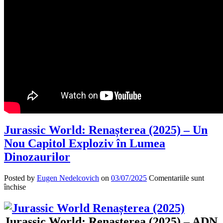
Jurassic World: Renașterea (2025) – Un
Nou Capitol Exploziv în Lumea
Dinozaurilor
Posted by
Eugen Nedelcovich
on
03/07/2025
Comentariile sunt
pentru
închise
Jurassic
World:
Renașterea
Jurassic World: Renașterea (2025) – ADN
(2025)