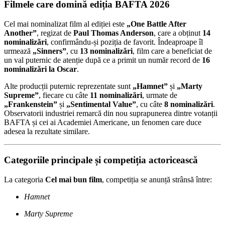
Filmele care domină ediția BAFTA 2026
Cel mai nominalizat film al ediției este
„One Battle After
Another”
, regizat de
Paul Thomas Anderson
, care a obținut
14
nominalizări
, confirmându-și poziția de favorit. Îndeaproape îl
urmează
„Sinners”
, cu
13 nominalizări
, film care a beneficiat de
un val puternic de atenție după ce a primit un număr record de
16
nominalizări la Oscar
.
Alte producții puternic reprezentate sunt
„Hamnet”
și
„Marty
Supreme”
, fiecare cu câte
11 nominalizări
, urmate de
„Frankenstein”
și
„Sentimental Value”
, cu câte
8 nominalizări
.
Observatorii industriei remarcă din nou suprapunerea dintre votanții
BAFTA și cei ai Academiei Americane, un fenomen care duce
adesea la rezultate similare.
Categoriile principale și competiția actoricească
La categoria
Cel mai bun film
, competiția se anunță strânsă între:
Hamnet
Marty Supreme