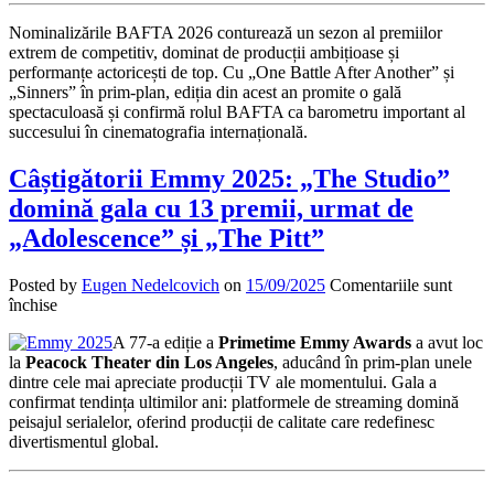
Nominalizările BAFTA 2026 conturează un sezon al premiilor
extrem de competitiv, dominat de producții ambițioase și
performanțe actoricești de top. Cu „One Battle After Another” și
„Sinners” în prim-plan, ediția din acest an promite o gală
spectaculoasă și confirmă rolul BAFTA ca barometru important al
succesului în cinematografia internațională.
Câștigătorii Emmy 2025: „The Studio”
domină gala cu 13 premii, urmat de
„Adolescence” și „The Pitt”
Posted by
Eugen Nedelcovich
on
15/09/2025
Comentariile sunt
pentru
închise
Câștigătorii
A 77-a ediție a
Primetime Emmy Awards
a avut loc
Emmy
la
Peacock Theater din Los Angeles
, aducând în prim-plan unele
2025:
dintre cele mai apreciate producții TV ale momentului. Gala a
„The
confirmat tendința ultimilor ani: platformele de streaming domină
Studio”
peisajul serialelor, oferind producții de calitate care redefinesc
domină
divertismentul global.
gala
cu
13