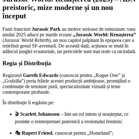
–
preistoric, mize moderne și un nou
Un
început
Nou
Capitol
Exploziv
Fanii francizei
Jurassic Park
au motive serioase de entuziasm: vara
în
anului 2025 aduce pe marile ecrane
„Jurassic World: Renașterea”
Lumea
(
Jurassic World Rebirth
), un nou capitol palpitant în epopeea care a
Dinozaurilor
redefinit genul SF-aventură. De această dată, acțiunea se mută în
adâncul junglei ecuatoriale, iar pericolele sunt mai reale ca niciodată.
Regia și Distribuția
Regizorul
Gareth Edwards
(cunoscut pentru „Rogue One” și
„Godzilla”) preia frâiele acestei producții ambițioase, promițând o
combinație de tensiune pură, spectaculozitate vizuală și teme
contemporane profunde.
În distribuție îi regăsim pe:
🎬
Scarlett Johansson
– într-un rol intens și neașteptat, ce
promite o reinterpretare puternică a eroismului feminin;
🎭
Rupert Friend
, cunoscut pentru „Homeland”;