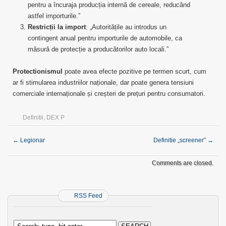
pentru a încuraja producția internă de cereale, reducând
astfel importurile.”
Restricții la import
: „Autoritățile au introdus un
contingent anual pentru importurile de automobile, ca
măsură de protecție a producătorilor auto locali.”
Protectionismul
poate avea efecte pozitive pe termen scurt, cum
ar fi stimularea industriilor naționale, dar poate genera tensiuni
comerciale internaționale și creșteri de prețuri pentru consumatori.
Definitii
,
DEX P
←
Legionar
Definitie „screener”
→
Comments are closed.
RSS Feed