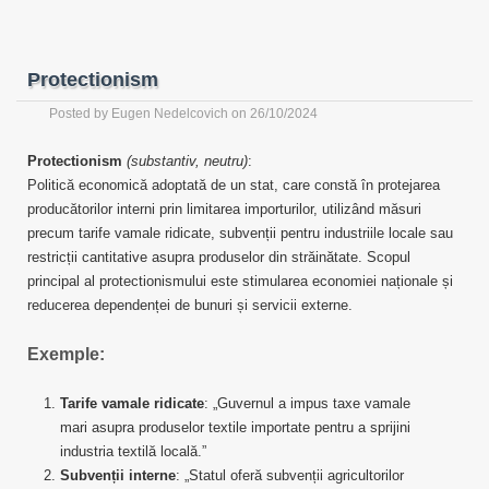
Protectionism
Posted by
Eugen Nedelcovich
on 26/10/2024
Protectionism
(substantiv, neutru)
:
Politică economică adoptată de un stat, care constă în protejarea
producătorilor interni prin limitarea importurilor, utilizând măsuri
precum tarife vamale ridicate, subvenții pentru industriile locale sau
restricții cantitative asupra produselor din străinătate. Scopul
principal al protectionismului este stimularea economiei naționale și
reducerea dependenței de bunuri și servicii externe.
Exemple:
Tarife vamale ridicate
: „Guvernul a impus taxe vamale
mari asupra produselor textile importate pentru a sprijini
industria textilă locală.”
Subvenții interne
: „Statul oferă subvenții agricultorilor