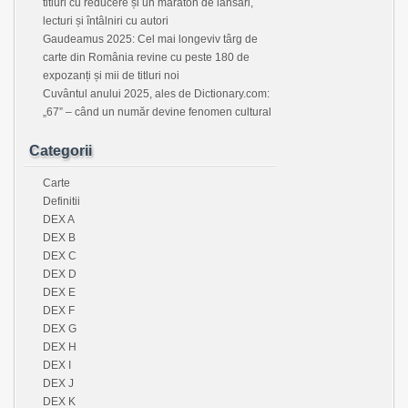
titluri cu reducere și un maraton de lansări,
lecturi și întâlniri cu autori
Gaudeamus 2025: Cel mai longeviv târg de
carte din România revine cu peste 180 de
expozanți și mii de titluri noi
Cuvântul anului 2025, ales de Dictionary.com:
„67” – când un număr devine fenomen cultural
Categorii
Carte
Definitii
DEX A
DEX B
DEX C
DEX D
DEX E
DEX F
DEX G
DEX H
DEX I
DEX J
DEX K