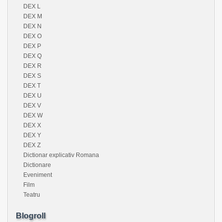
DEX L
DEX M
DEX N
DEX O
DEX P
DEX Q
DEX R
DEX S
DEX T
DEX U
DEX V
DEX W
DEX X
DEX Y
DEX Z
Dictionar explicativ Romana
Dictionare
Eveniment
Film
Teatru
Blogroll