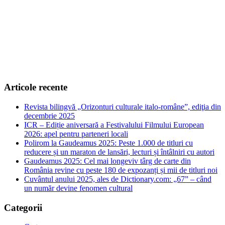
Articole recente
Revista bilingvă „Orizonturi culturale italo-române”, ediţia din
decembrie 2025
ICR – Ediție aniversară a Festivalului Filmului European
2026: apel pentru parteneri locali
Polirom la Gaudeamus 2025: Peste 1.000 de titluri cu
reducere și un maraton de lansări, lecturi și întâlniri cu autori
Gaudeamus 2025: Cel mai longeviv târg de carte din
România revine cu peste 180 de expozanți și mii de titluri noi
Cuvântul anului 2025, ales de Dictionary.com: „67” – când
un număr devine fenomen cultural
Categorii