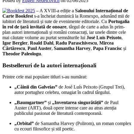
Posted by
Eugen Nedelcovich
on 02/06/2025
– A XVIII-a ediție a
Salonului Internațional de
Carte Bookfest
s-a încheiat duminică la Romexpo, adunând mii de
iubitori de literatură și sute de evenimente editoriale. Cu
Portugalia
în rol de țară invitată de onoare
, târgul de carte a adus în prim-
plan autori internaționali și români consacrați, iar unele dintre cele
mai căutate volume au purtat semnăturile lui
José Luís Peixoto
,
Igor Bergler
,
Roald Dahl
,
Radu Paraschivescu
,
Mircea
Cărtărescu
,
Paul Auster
,
Samantha Harvey
,
Papa Francisc
și
Theodor Paleologu
.
Bestselleruri de la autori internaționali
Printre cele mai populare titluri s-au numărat:
„Câinii din Galveias”
de José Luís Peixoto (Grupul Trei),
autor portughez celebru, omagiat în cadrul târgului.
„Baumgartner”
și
„Inventarea singurătății”
de Paul
Auster (ART), două opere intense care au atras atenția
publicului pasionat de literatură contemporană.
„Orbital”
de Samantha Harvey (Polirom), un roman complex
cu ecouri filosofice și stil poetic.