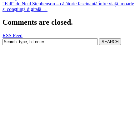
“Fall” de Neal Stephenson – călătorie fascinantă între viață, moarte
și conștiință digitală
→
Comments are closed.
RSS Feed