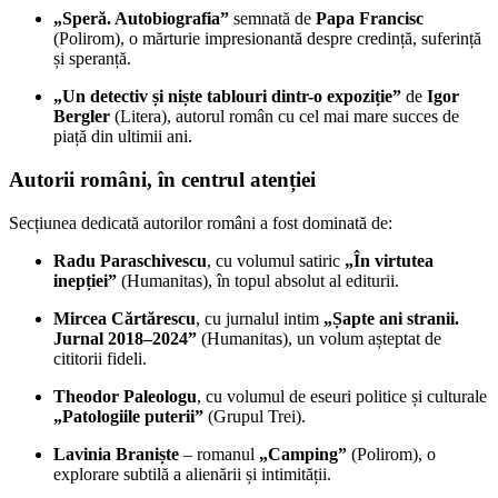
„Speră. Autobiografia”
semnată de
Papa Francisc
(Polirom), o mărturie impresionantă despre credință, suferință
și speranță.
„Un detectiv și niște tablouri dintr-o expoziție”
de
Igor
Bergler
(Litera), autorul român cu cel mai mare succes de
piață din ultimii ani.
Autorii români, în centrul atenției
Secțiunea dedicată autorilor români a fost dominată de:
Radu Paraschivescu
, cu volumul satiric
„În virtutea
inepției”
(Humanitas), în topul absolut al editurii.
Mircea Cărtărescu
, cu jurnalul intim
„Șapte ani stranii.
Jurnal 2018–2024”
(Humanitas), un volum așteptat de
cititorii fideli.
Theodor Paleologu
, cu volumul de eseuri politice și culturale
„Patologiile puterii”
(Grupul Trei).
Lavinia Braniște
– romanul
„Camping”
(Polirom), o
explorare subtilă a alienării și intimității.