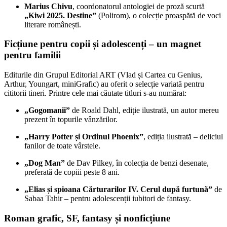
Marius Chivu
, coordonatorul antologiei de proză scurtă
„Kiwi 2025. Destine”
(Polirom), o colecție proaspătă de voci
literare românești.
Ficțiune pentru copii și adolescenți – un magnet
pentru familii
Editurile din Grupul Editorial ART (Vlad și Cartea cu Genius,
Arthur, Youngart, miniGrafic) au oferit o selecție variată pentru
cititorii tineri. Printre cele mai căutate titluri s-au numărat:
„Gogomanii”
de Roald Dahl, ediție ilustrată, un autor mereu
prezent în topurile vânzărilor.
„Harry Potter și Ordinul Phoenix”
, ediția ilustrată – deliciul
fanilor de toate vârstele.
„Dog Man”
de Dav Pilkey, în colecția de benzi desenate,
preferată de copiii peste 8 ani.
„Elias și spioana Cărturarilor IV. Cerul după furtună”
de
Sabaa Tahir – pentru adolescenții iubitori de fantasy.
Roman grafic, SF, fantasy și nonficțiune