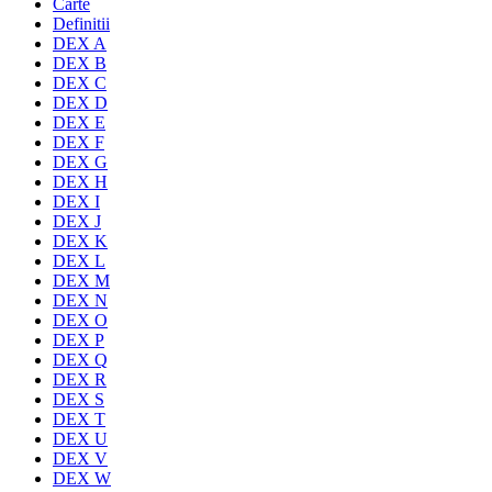
Carte
Definitii
DEX A
DEX B
DEX C
DEX D
DEX E
DEX F
DEX G
DEX H
DEX I
DEX J
DEX K
DEX L
DEX M
DEX N
DEX O
DEX P
DEX Q
DEX R
DEX S
DEX T
DEX U
DEX V
DEX W