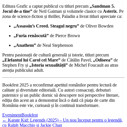
Editura Grafic a captat publicul cu titluri precum
„Sandman 5.
Jocul de-a tine”
de Neil Gaiman și volumele clasice cu
Asterix
. Pe
zona de science-fiction și thriller, Paladin a livrat titluri apreciate ca:
„Assassin’s Creed. Steagul negru”
de Oliver Bowden
„Furia renăscută”
de Pierce Brown
„Anathem”
de Neal Stephenson
Pentru pasionații de cultură generală și istorie, titluri precum
„Elefantul lui Carol cel Mare”
de Cătălin Pavel,
„Odiseea”
de
Stephen Fry și
„Istoria sexualității”
de Michel Foucault au atras
atenția publicului adult.
Bookfest 2025 a reconfirmat apetitul românilor pentru lectură de
calitate și diversitate editorială. Cu autori consacrați, debuturi
puternice și un public dornic să descopere noi perspective literare,
ediția din acest an a demonstrat încă o dată că piața de carte din
România este vie, curioasă și în continuă transformare.
Eveniment
Bookfest
←
Karate Kid: Legends (2025) – Un nou început pentru o legendă,
cu Ralph Macchio și Jackie Chan