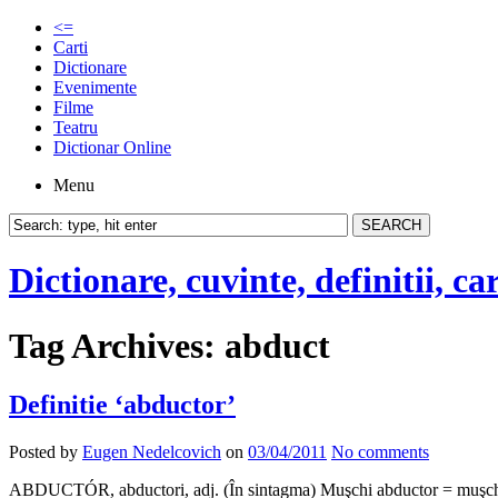
<=
Carti
Dictionare
Evenimente
Filme
Teatru
Dictionar Online
Menu
Dictionare, cuvinte, definitii, ca
Tag Archives:
abduct
Definitie ‘abductor’
Posted by
Eugen Nedelcovich
on
03/04/2011
No comments
ABDUCTÓR, abductori, adj. (În sintagma) Muşchi abductor = muşchi ca