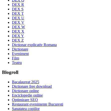
DEX Q
DEX R
DEX S
DEX T
DEX U
DEX V
DEX W
DEX X
DEX Y
DEX Z
Dictionar explicativ Romana
Dictionare
Eveniment
Film
Teatru
Blogroll
Bacalaureat 2025
Dictionare free download
Dictionare online
Enciclopedie online
Optimizare SEO
Restaurant evenimente Bucuresti
Sanatatea copiilor