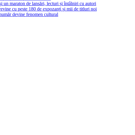
un maraton de lansări, lecturi și întâlniri cu autori
ine cu peste 180 de expozanți și mii de titluri noi
 număr devine fenomen cultural