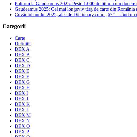
Polirom la Gaudeamus 2025: Peste 1.000 de titluri cu reducere și 
Gaudeamus 2025: Cel mai longeviv târg de carte din România rev
Cuvântul anului 2025, ales de Dictionary.com: „67” – când un
Categorii
Carte
Definitii
DEX A
DEX B
DEX C
DEX D
DEX E
DEX F
DEX G
DEX H
DEX I
DEX J
DEX K
DEX L
DEX M
DEX N
DEX O
DEX P