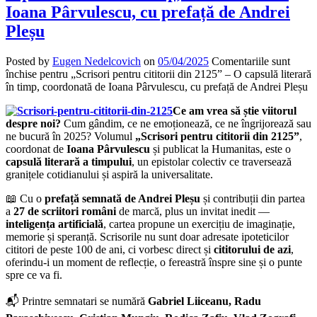
Ioana Pârvulescu, cu prefață de Andrei
Pleșu
Posted by
Eugen Nedelcovich
on
05/04/2025
Comentariile sunt
închise
pentru „Scrisori pentru cititorii din 2125” – O capsulă literară
în timp, coordonată de Ioana Pârvulescu, cu prefață de Andrei Pleșu
Ce am vrea să știe viitorul
despre noi?
Cum gândim, ce ne emoționează, ce ne îngrijorează sau
ne bucură în 2025? Volumul
„Scrisori pentru cititorii din 2125”
,
coordonat de
Ioana Pârvulescu
și publicat la Humanitas, este o
capsulă literară a timpului
, un epistolar colectiv ce traversează
granițele cotidianului și aspiră la universalitate.
📖 Cu o
prefață semnată de Andrei Pleșu
și contribuții din partea
a
27 de scriitori români
de marcă, plus un invitat inedit —
inteligența artificială
, cartea propune un exercițiu de imaginație,
memorie și speranță. Scrisorile nu sunt doar adresate ipoteticilor
cititori de peste 100 de ani, ci vorbesc direct și
cititorului de azi
,
oferindu-i un moment de reflecție, o fereastră înspre sine și o punte
spre ce va fi.
📬 Printre semnatari se numără
Gabriel Liiceanu, Radu