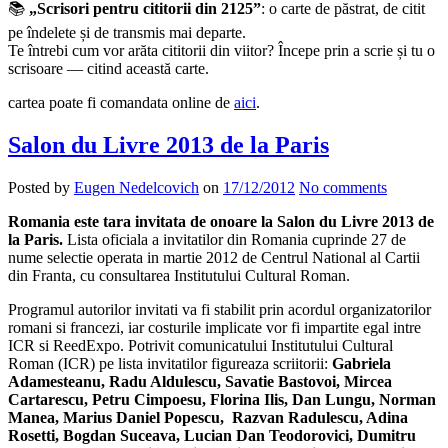
📚
„Scrisori pentru cititorii din 2125”
: o carte de păstrat, de citit
pe îndelete și de transmis mai departe.
Te întrebi cum vor arăta cititorii din viitor? Începe prin a scrie și tu o
scrisoare — citind această carte.
cartea poate fi comandata online de
aici
.
Salon du Livre 2013 de la Paris
Posted by
Eugen Nedelcovich
on
17/12/2012
No comments
Romania este tara invitata de onoare la Salon du Livre 2013 de
la Paris.
Lista oficiala a invitatilor din Romania cuprinde 27 de
nume selectie operata in martie 2012 de Centrul National al Cartii
din Franta, cu consultarea Institutului Cultural Roman.
Programul autorilor invitati va fi stabilit prin acordul organizatorilor
romani si francezi, iar costurile implicate vor fi impartite egal intre
ICR si ReedExpo. Potrivit comunicatului Institutului Cultural
Roman (ICR) pe lista invitatilor figureaza scriitorii:
Gabriela
Adamesteanu, Radu Aldulescu, Savatie Bastovoi, Mircea
Cartarescu, Petru Cimpoesu, Florina Ilis, Dan Lungu, Norman
Manea, Marius Daniel Popescu, Razvan Radulescu, Adina
Rosetti, Bogdan Suceava, Lucian Dan Teodorovici, Dumitru