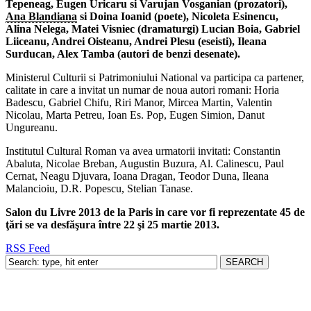
Tepeneag, Eugen Uricaru si Varujan Vosganian (prozatori),
Ana Blandiana
si Doina Ioanid (poete), Nicoleta Esinencu,
Alina Nelega, Matei Visniec (dramaturgi) Lucian Boia, Gabriel
Liiceanu, Andrei Oisteanu, Andrei Plesu (eseisti), Ileana
Surducan, Alex Tamba (autori de benzi desenate).
Ministerul Culturii si Patrimoniului National va participa ca partener,
calitate in care a invitat un numar de noua autori romani: Horia
Badescu, Gabriel Chifu, Riri Manor, Mircea Martin, Valentin
Nicolau, Marta Petreu, Ioan Es. Pop, Eugen Simion, Danut
Ungureanu.
Institutul Cultural Roman va avea urmatorii invitati: Constantin
Abaluta, Nicolae Breban, Augustin Buzura, Al. Calinescu, Paul
Cernat, Neagu Djuvara, Ioana Dragan, Teodor Duna, Ileana
Malancioiu, D.R. Popescu, Stelian Tanase.
Salon du Livre 2013 de la Paris in care vor fi reprezentate 45 de
ţări se va desfăşura între 22 şi 25 martie 2013.
RSS Feed