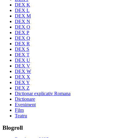
DEX K
DEX L
DEX M
DEX N
DEX O
DEX P
DEX Q
DEX R
DEX S
DEX T
DEX U
DEX V
DEX W
DEX X
DEX Y
DEX Z
Dictionar explicativ Romana
Dictionare
Eveniment
Film
Teatru
Blogroll