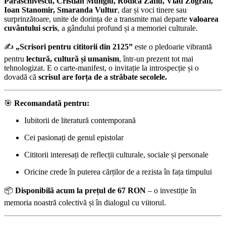
Paraschivescu, Cristian Mungiu, Rodica Zafiu, Vlad Zografi,
Ioan Stanomir, Smaranda Vultur
, dar și voci tinere sau
surprinzătoare, unite de dorința de a transmite mai departe
valoarea
cuvântului scris
, a gândului profund și a memoriei culturale.
✍️
„Scrisori pentru cititorii din 2125”
este o pledoarie vibrantă
pentru
lectură, cultură și umanism
, într-un prezent tot mai
tehnologizat. E o carte-manifest, o invitație la introspecție și o
dovadă că
scrisul are forța de a străbate secolele.
🎯
Recomandată pentru:
Iubitorii de literatură contemporană
Cei pasionați de genul epistolar
Cititorii interesați de reflecții culturale, sociale și personale
Oricine crede în puterea cărților de a rezista în fața timpului
📦
Disponibilă acum la prețul de 67 RON
– o investiție în
memoria noastră colectivă și în dialogul cu viitorul.