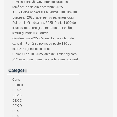
Revista bilingvă „Orizonturi culturale italo-
române”, ediţia din decembrie 2025
ICR – Ediție aniversară a Festivalului Filmului
European 2026: apel pentru parteneri locali
Polirom la Gaudeamus 2025: Peste 1.000 de
titluri cu reducere și un maraton de lansări,
lecturi și întâlniri cu autori
Gaudeamus 2025: Cel mai longeviv târg de
carte din România revine cu peste 180 de
expozanți și mii de titluri noi
Cuvântul anului 2025, ales de Dictionary.com:
„67” – când un număr devine fenomen cultural
Categorii
Carte
Definitii
DEX A
DEX B
DEX C
DEX D
DEX E
DEX F