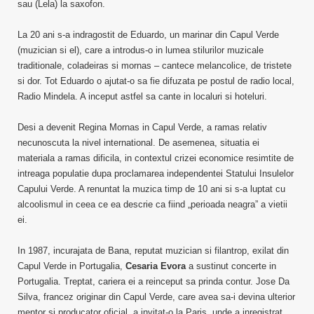
sau (Lela) la saxofon.
La 20 ani s-a indragostit de Eduardo, un marinar din Capul Verde
(muzician si el), care a introdus-o in lumea stilurilor muzicale
traditionale, coladeiras si mornas – cantece melancolice, de tristete
si dor. Tot Eduardo o ajutat-o sa fie difuzata pe postul de radio local,
Radio Mindela. A inceput astfel sa cante in localuri si hoteluri.
Desi a devenit Regina Mornas in Capul Verde, a ramas relativ
necunoscuta la nivel international. De asemenea, situatia ei
materiala a ramas dificila, in contextul crizei economice resimtite de
intreaga populatie dupa proclamarea independentei Statului Insulelor
Capului Verde. A renuntat la muzica timp de 10 ani si s-a luptat cu
alcoolismul in ceea ce ea descrie ca fiind „perioada neagra” a vietii
ei.
In 1987, incurajata de Bana, reputat muzician si filantrop, exilat din
Capul Verde in Portugalia,
Cesaria Evora
a sustinut concerte in
Portugalia. Treptat, cariera ei a reinceput sa prinda contur. Jose Da
Silva, francez originar din Capul Verde, care avea sa-i devina ulterior
mentor si producator oficial, a invitat-o la Paris, unde a inregistrat