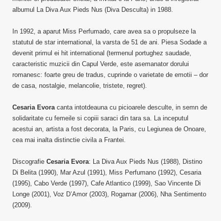
albumul La Diva Aux Pieds Nus (Diva Desculta) in 1988.
In 1992, a aparut Miss Perfumado, care avea sa o propulseze la
statutul de star international, la varsta de 51 de ani. Piesa Sodade a
devenit primul ei hit international (termenul portughez saudade,
caracteristic muzicii din Capul Verde, este asemanator dorului
romanesc: foarte greu de tradus, cuprinde o varietate de emotii – dor
de casa, nostalgie, melancolie, tristete, regret).
Cesaria Evora
canta intotdeauna cu picioarele desculte, in semn de
solidaritate cu femeile si copiii saraci din tara sa. La inceputul
acestui an, artista a fost decorata, la Paris, cu Legiunea de Onoare,
cea mai inalta distinctie civila a Frantei.
Discografie
Cesaria Evora
: La Diva Aux Pieds Nus (1988), Distino
Di Belita (1990), Mar Azul (1991), Miss Perfumano (1992), Cesaria
(1995), Cabo Verde (1997), Cafe Atlantico (1999), Sao Vincente Di
Longe (2001), Voz D’Amor (2003), Rogamar (2006), Nha Sentimento
(2009).