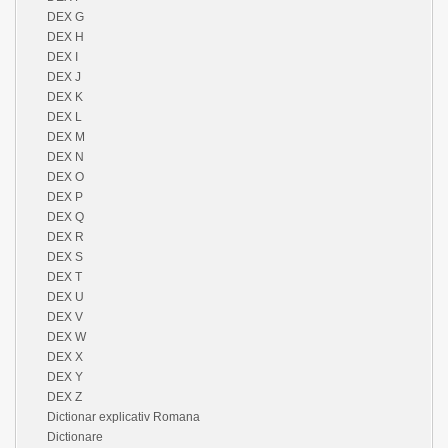
DEX G
DEX H
DEX I
DEX J
DEX K
DEX L
DEX M
DEX N
DEX O
DEX P
DEX Q
DEX R
DEX S
DEX T
DEX U
DEX V
DEX W
DEX X
DEX Y
DEX Z
Dictionar explicativ Romana
Dictionare