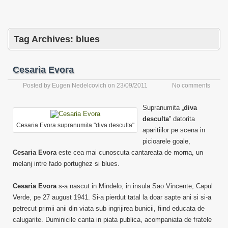
Tag Archives:
blues
Cesaria Evora
Posted by
Eugen Nedelcovich
on
23/09/2011
No comments
Supranumita „
diva
desculta
” datorita
Cesaria Evora supranumita "diva desculta"
aparitiilor pe scena in
picioarele goale,
Cesaria Evora
este cea mai cunoscuta cantareata de morna, un
melanj intre fado portughez si blues.
Cesaria Evora
s-a nascut in Mindelo, in insula Sao Vincente, Capul
Verde, pe 27 august 1941. Si-a pierdut tatal la doar sapte ani si si-a
petrecut primii anii din viata sub ingrijirea bunicii, fiind educata de
calugarite. Duminicile canta in piata publica, acompaniata de fratele