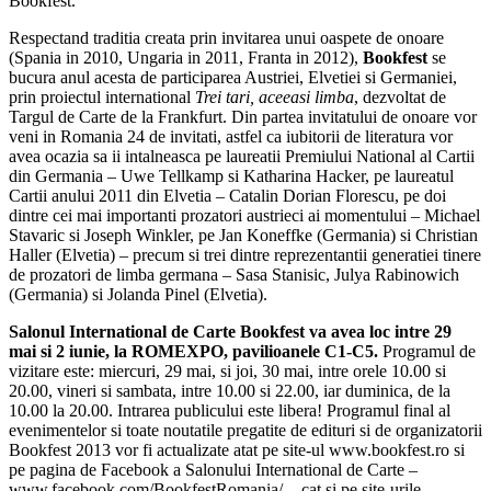
Bookfest.
Respectand traditia creata prin invitarea unui oaspete de onoare
(Spania in 2010, Ungaria in 2011, Franta in 2012),
Bookfest
se
bucura anul acesta de participarea Austriei, Elvetiei si Germaniei,
prin proiectul international
Trei tari, aceeasi limba
, dezvoltat de
Targul de Carte de la Frankfurt. Din partea invitatului de onoare vor
veni in Romania 24 de invitati, astfel ca iubitorii de literatura vor
avea ocazia sa ii intalneasca pe laureatii Premiului National al Cartii
din Germania – Uwe Tellkamp si Katharina Hacker, pe laureatul
Cartii anului 2011 din Elvetia – Catalin Dorian Florescu, pe doi
dintre cei mai importanti prozatori austrieci ai momentului – Michael
Stavaric si Joseph Winkler, pe Jan Koneffke (Germania) si Christian
Haller (Elvetia) – precum si trei dintre reprezentantii generatiei tinere
de prozatori de limba germana – Sasa Stanisic, Julya Rabinowich
(Germania) si Jolanda Pinel (Elvetia).
Salonul International de Carte Bookfest va avea loc intre 29
mai si 2 iunie, la ROMEXPO, pavilioanele C1-C5.
Programul de
vizitare este: miercuri, 29 mai, si joi, 30 mai, intre orele 10.00 si
20.00, vineri si sambata, intre 10.00 si 22.00, iar duminica, de la
10.00 la 20.00. Intrarea publicului este libera! Programul final al
evenimentelor si toate noutatile pregatite de edituri si de organizatorii
Bookfest 2013 vor fi actualizate atat pe site-ul www.bookfest.ro si
pe pagina de Facebook a Salonului International de Carte –
www.facebook.com/BookfestRomania/ -, cat si pe site-urile