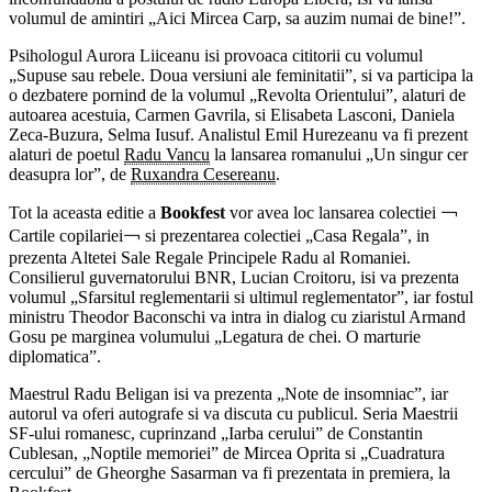
volumul de amintiri „Aici Mircea Carp, sa auzim numai de bine!”.
Psihologul Aurora Liiceanu isi provoaca cititorii cu volumul
„Supuse sau rebele. Doua versiuni ale feminitatii”, si va participa la
o dezbatere pornind de la volumul „Revolta Orientului”, alaturi de
autoarea acestuia, Carmen Gavrila, si Elisabeta Lasconi, Daniela
Zeca-Buzura, Selma Iusuf. Analistul Emil Hurezeanu va fi prezent
alaturi de poetul
Radu Vancu
la lansarea romanului „Un singur cer
deasupra lor”, de
Ruxandra Cesereanu
.
Tot la aceasta editie a
Bookfest
vor avea loc lansarea colectiei ￢
Cartile copilariei￢ si prezentarea colectiei „Casa Regala”, in
prezenta Altetei Sale Regale Principele Radu al Romaniei.
Consilierul guvernatorului BNR, Lucian Croitoru, isi va prezenta
volumul „Sfarsitul reglementarii si ultimul reglementator”, iar fostul
ministru Theodor Baconschi va intra in dialog cu ziaristul Armand
Gosu pe marginea volumului „Legatura de chei. O marturie
diplomatica”.
Maestrul Radu Beligan isi va prezenta „Note de insomniac”, iar
autorul va oferi autografe si va discuta cu publicul. Seria Maestrii
SF-ului romanesc, cuprinzand „Iarba cerului” de Constantin
Cublesan, „Noptile memoriei” de Mircea Oprita si „Cuadratura
cercului” de Gheorghe Sasarman va fi prezentata in premiera, la