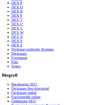
DEX P
DEX Q
DEX R
DEX S
DEX T
DEX U
DEX V
DEX W
DEX X
DEX Y
DEX Z
Dictionar explicativ Romana
Dictionare
Eveniment
Film
Teatru
Blogroll
Bacalaureat 2025
Dictionare free download
Dictionare online
Enciclopedie online
Optimizare SEO