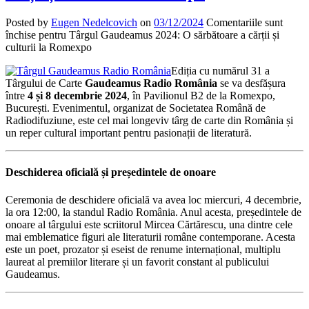
Posted by
Eugen Nedelcovich
on
03/12/2024
Comentariile sunt
închise
pentru Târgul Gaudeamus 2024: O sărbătoare a cărții și
culturii la Romexpo
Ediția cu numărul 31 a
Târgului de Carte
Gaudeamus Radio România
se va desfășura
între
4 și 8 decembrie 2024
, în Pavilionul B2 de la Romexpo,
București. Evenimentul, organizat de Societatea Română de
Radiodifuziune, este cel mai longeviv târg de carte din România și
un reper cultural important pentru pasionații de literatură.
Deschiderea oficială și președintele de onoare
Ceremonia de deschidere oficială va avea loc miercuri, 4 decembrie,
la ora 12:00, la standul Radio România. Anul acesta, președintele de
onoare al târgului este scriitorul Mircea Cărtărescu, una dintre cele
mai emblematice figuri ale literaturii române contemporane. Acesta
este un poet, prozator și eseist de renume internațional, multiplu
laureat al premiilor literare și un favorit constant al publicului
Gaudeamus.