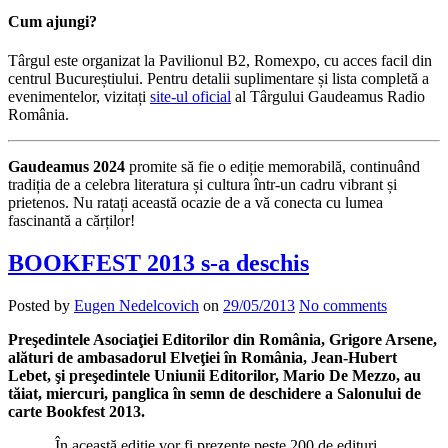
Cum ajungi?
Târgul este organizat la Pavilionul B2, Romexpo, cu acces facil din
centrul Bucureștiului. Pentru detalii suplimentare și lista completă a
evenimentelor, vizitați
site-ul oficial
al Târgului Gaudeamus Radio
România.
Gaudeamus 2024
promite să fie o ediție memorabilă, continuând
tradiția de a celebra literatura și cultura într-un cadru vibrant și
prietenos. Nu ratați această ocazie de a vă conecta cu lumea
fascinantă a cărților!
BOOKFEST 2013 s-a deschis
Posted by
Eugen Nedelcovich
on
29/05/2013
No comments
Preşedintele Asociaţiei Editorilor din România, Grigore Arsene,
alături de ambasadorul Elveţiei în România, Jean-Hubert
Lebet, şi preşedintele Uniunii Editorilor, Mario De Mezzo, au
tăiat, miercuri, panglica în semn de deschidere a Salonului de
carte Bookfest 2013.
„În această ediţie vor fi prezente peste 200 de edituri