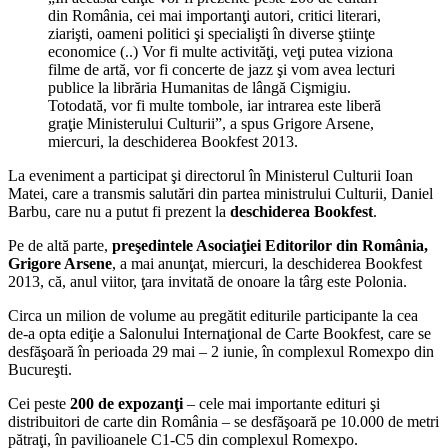
din România, cei mai importanţi autori, critici literari,
ziarişti, oameni politici şi specialişti în diverse ştiinţe
economice (..) Vor fi multe activităţi, veţi putea viziona
filme de artă, vor fi concerte de jazz şi vom avea lecturi
publice la librăria Humanitas de lângă Cişmigiu.
Totodată, vor fi multe tombole, iar intrarea este liberă
graţie Ministerului Culturii”, a spus Grigore Arsene,
miercuri, la deschiderea Bookfest 2013.
La eveniment a participat şi directorul în Ministerul Culturii Ioan
Matei, care a transmis salutări din partea ministrului Culturii, Daniel
Barbu, care nu a putut fi prezent la
deschiderea Bookfest
.
Pe de altă parte,
preşedintele Asociaţiei Editorilor din România,
Grigore Arsene
, a mai anunţat, miercuri, la deschiderea Bookfest
2013, că, anul viitor, ţara invitată de onoare la târg este Polonia.
Circa un milion de volume au pregătit editurile participante la cea
de-a opta ediţie a Salonului Internaţional de Carte Bookfest, care se
desfăşoară în perioada 29 mai – 2 iunie, în complexul Romexpo din
Bucureşti.
Cei peste
200 de expozanţi
– cele mai importante edituri şi
distribuitori de carte din România – se desfăşoară pe 10.000 de metri
pătraţi, în pavilioanele C1-C5 din complexul Romexpo.