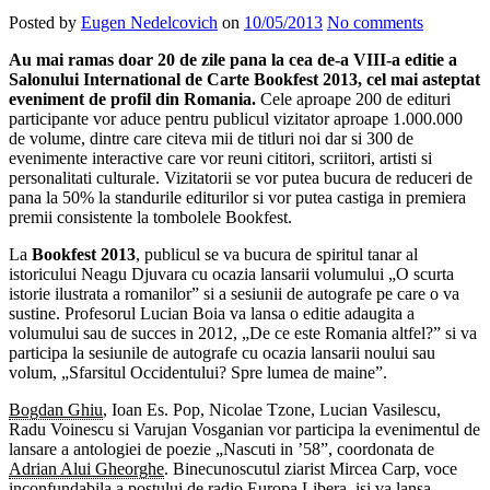
Posted by
Eugen Nedelcovich
on
10/05/2013
No comments
Au mai ramas doar 20 de zile pana la cea de-a VIII-a editie a
Salonului International de Carte Bookfest 2013, cel mai asteptat
eveniment de profil din Romania.
Cele aproape 200 de edituri
participante vor aduce pentru publicul vizitator aproape 1.000.000
de volume, dintre care citeva mii de titluri noi dar si 300 de
evenimente interactive care vor reuni cititori, scriitori, artisti si
personalitati culturale. Vizitatorii se vor putea bucura de reduceri de
pana la 50% la standurile editurilor si vor putea castiga in premiera
premii consistente la tombolele Bookfest.
La
Bookfest 2013
, publicul se va bucura de spiritul tanar al
istoricului Neagu Djuvara cu ocazia lansarii volumului „O scurta
istorie ilustrata a romanilor” si a sesiunii de autografe pe care o va
sustine. Profesorul Lucian Boia va lansa o editie adaugita a
volumului sau de succes in 2012, „De ce este Romania altfel?” si va
participa la sesiunile de autografe cu ocazia lansarii noului sau
volum, „Sfarsitul Occidentului? Spre lumea de maine”.
Bogdan Ghiu
, Ioan Es. Pop, Nicolae Tzone, Lucian Vasilescu,
Radu Voinescu si Varujan Vosganian vor participa la evenimentul de
lansare a antologiei de poezie „Nascuti in ’58”, coordonata de
Adrian Alui Gheorghe
. Binecunoscutul ziarist Mircea Carp, voce
inconfundabila a postului de radio Europa Libera, isi va lansa