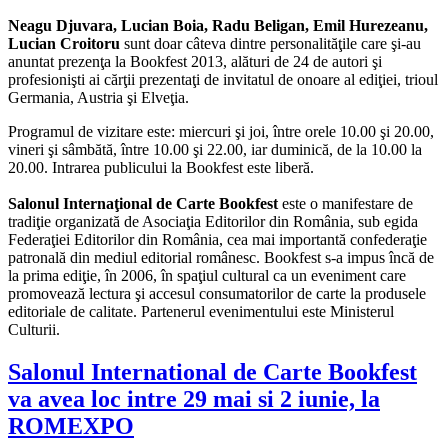
Neagu Djuvara, Lucian Boia, Radu Beligan, Emil Hurezeanu,
Lucian Croitoru
sunt doar câteva dintre personalităţile care şi-au
anuntat prezenţa la Bookfest 2013, alături de 24 de autori şi
profesionişti ai cărţii prezentaţi de invitatul de onoare al ediţiei, trioul
Germania, Austria şi Elveţia.
Programul de vizitare este: miercuri şi joi, între orele 10.00 şi 20.00,
vineri şi sâmbătă, între 10.00 şi 22.00, iar duminică, de la 10.00 la
20.00. Intrarea publicului la Bookfest este liberă.
Salonul Internaţional de Carte Bookfest
este o manifestare de
tradiţie organizată de Asociaţia Editorilor din România, sub egida
Federaţiei Editorilor din România, cea mai importantă confederaţie
patronală din mediul editorial românesc. Bookfest s-a impus încă de
la prima ediţie, în 2006, în spaţiul cultural ca un eveniment care
promovează lectura şi accesul consumatorilor de carte la produsele
editoriale de calitate. Partenerul evenimentului este Ministerul
Culturii.
Salonul International de Carte Bookfest
va avea loc intre 29 mai si 2 iunie, la
ROMEXPO