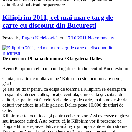
editurilor si publicatiilor partenere.
Kilipirim 2011, cel mai mare targ de
carte cu discount din Bucuresti
Posted by
Eugen Nedelcovich
on
17/10/2011
No comments
De miercuri 19 până duminică 23 la galeria Dalles
Avem Kilipirim, cel mai mare targ de carte din centrul Bucureştiului
Căutaţi o carte de multă vreme? Kilipirim este locul în care o veţi
găsi!
Şi asta nu doar pentru că ediţia de toamnă a Kilipirim se desfăţoară
în spatiul Galeriei Dalles, locaţie centrală, cunoscuta şi vizitată de
cititori, ci pentru că în cele 5 zile de târg de carte, mai bine de 40 de
edituri vor aduce în sălile galeriei Dalles peste 10.000 de titluri de
carte.
Kilipirim este locul ideal şi pentru cei care vor să-şi exerseze engleza
sau franceza citind. Asta pentru că la Kilipirim vor fi prezente pe
lânga editurile reprezentative româneşti şi importante edituri straine.
Doar un amănunt la prima vedere, însă un element esenţial al