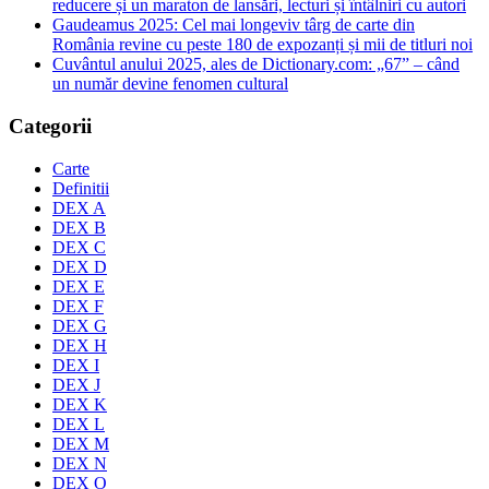
reducere și un maraton de lansări, lecturi și întâlniri cu autori
Gaudeamus 2025: Cel mai longeviv târg de carte din
România revine cu peste 180 de expozanți și mii de titluri noi
Cuvântul anului 2025, ales de Dictionary.com: „67” – când
un număr devine fenomen cultural
Categorii
Carte
Definitii
DEX A
DEX B
DEX C
DEX D
DEX E
DEX F
DEX G
DEX H
DEX I
DEX J
DEX K
DEX L
DEX M
DEX N
DEX O