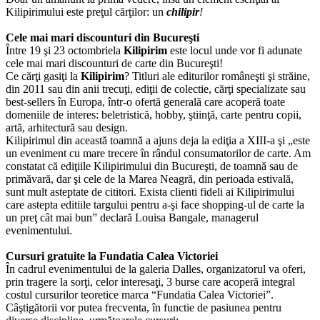
Kilipirimului este preţul cărţilor: un
chilipir
!
Cele mai mari discounturi din Bucureşti
Între 19 şi 23 octombriela
Kilipirim
este locul unde vor fi adunate
cele mai mari discounturi de carte din Bucureşti!
Ce cărţi gasiţi la
Kilipirim
? Titluri ale editurilor româneşti şi străine,
din 2011 sau din anii trecuţi, ediţii de colectie, cărţi specializate sau
best-sellers în Europa, într-o ofertă generală care acoperă toate
domeniile de interes: beletristică, hobby, ştiinţă, carte pentru copii,
artă, arhitectură sau design.
Kilipirimul din această toamnă a ajuns deja la ediţia a XIII-a şi „este
un eveniment cu mare trecere în rândul consumatorilor de carte. Am
constatat că ediţiile Kilipirimului din Bucureşti, de toamnă sau de
primăvară, dar şi cele de la Marea Neagră, din perioada estivală,
sunt mult asteptate de cititori. Exista clienti fideli ai Kilipirimului
care astepta editiile targului pentru a-şi face shopping-ul de carte la
un preţ cât mai bun” declară Louisa Bangale, managerul
evenimentului.
Cursuri gratuite la
Fundatia Calea Victoriei
În cadrul evenimentului de la galeria Dalles, organizatorul va oferi,
prin tragere la sorţi, celor interesaţi, 3 burse care acoperă integral
costul cursurilor teoretice marca “Fundatia Calea Victoriei”.
Câştigătorii vor putea frecventa, în functie de pasiunea pentru