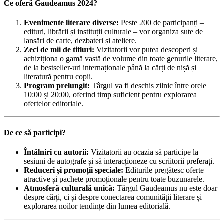
Ce oferă Gaudeamus 2024?
Evenimente literare diverse:
Peste 200 de participanți –
edituri, librării și instituții culturale – vor organiza sute de
lansări de carte, dezbateri și ateliere.
Zeci de mii de titluri:
Vizitatorii vor putea descoperi și
achiziționa o gamă vastă de volume din toate genurile literare,
de la bestseller-uri internaționale până la cărți de nișă și
literatură pentru copii.
Program prelungit:
Târgul va fi deschis zilnic între orele
10:00 și 20:00, oferind timp suficient pentru explorarea
ofertelor editoriale.
De ce să participi?
Întâlniri cu autorii:
Vizitatorii au ocazia să participe la
sesiuni de autografe și să interacționeze cu scriitorii preferați.
Reduceri și promoții speciale:
Editurile pregătesc oferte
atractive și pachete promoționale pentru toate buzunarele.
Atmosferă culturală unică:
Târgul Gaudeamus nu este doar
despre cărți, ci și despre conectarea comunității literare și
explorarea noilor tendințe din lumea editorială.