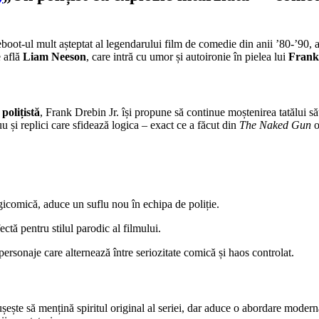
eboot-ul mult așteptat al legendarului film de comedie din anii ’80-’90, a
e află
Liam Neeson
, care intră cu umor și autoironie în pielea lui
Frank
polițistă
, Frank Drebin Jr. își propune să continue moștenirea tatălui său
 și replici care sfidează logica – exact ce a făcut din
The Naked Gun
o
gicomică, aduce un suflu nou în echipa de poliție.
ectă pentru stilul parodic al filmului.
ersonaje care alternează între seriozitate comică și haos controlat.
ușește să mențină spiritul original al seriei, dar aduce o abordare modernă