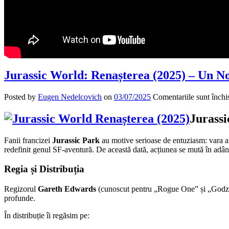
Jurassic World: Renașterea (2025) – Un N
Posted by
Eugen Nedelcovich
on
03/07/2025
Comentariile sunt închi
Jurassi
Fanii francizei
Jurassic Park
au motive serioase de entuziasm: vara 
redefinit genul SF-aventură. De această dată, acțiunea se mută în adâncu
Regia și Distribuția
Regizorul
Gareth Edwards
(cunoscut pentru „Rogue One” și „Godzill
profunde.
În distribuție îi regăsim pe: