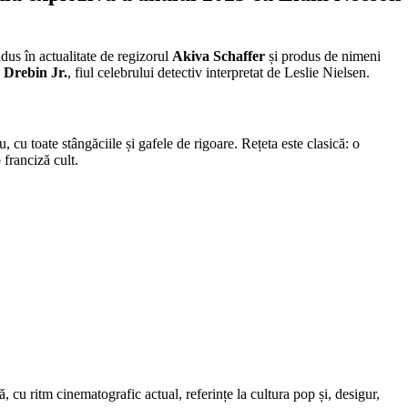
dus în actualitate de regizorul
Akiva Schaffer
și produs de nimeni
 Drebin Jr.
, fiul celebrului detectiv interpretat de Leslie Nielsen.
, cu toate stângăciile și gafele de rigoare. Rețeta este clasică: o
 franciză cult.
, cu ritm cinematografic actual, referințe la cultura pop și, desigur,