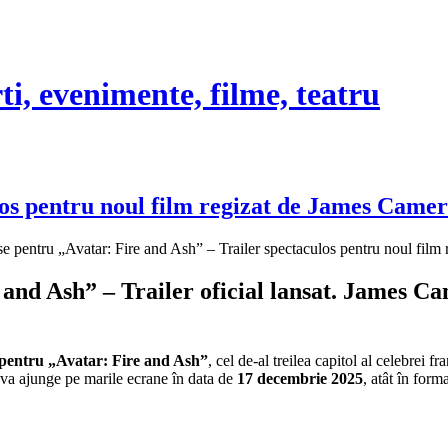
rti, evenimente, filme, teatru
os pentru noul film regizat de James Camer
se
pentru „Avatar: Fire and Ash” – Trailer spectaculos pentru noul film
 and Ash” – Trailer oficial lansat. James C
l pentru „Avatar: Fire and Ash”
, cel de-al treilea capitol al celebrei f
l va ajunge pe marile ecrane în data de
17 decembrie 2025
, atât în form