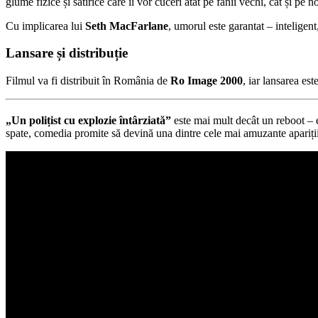
glume fizice și satirice care îi vor cuceri atât pe fanii vechi, cât și pe no
Cu implicarea lui
Seth MacFarlane
, umorul este garantat – inteligen
Lansare și distribuție
Filmul va fi distribuit în România de
Ro Image 2000
, iar lansarea est
„Un polițist cu explozie întârziată”
este mai mult decât un reboot – 
spate, comedia promite să devină una dintre cele mai amuzante apariții 