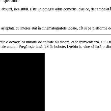
ii spectatori.
t, absurd, irezistibil. Este un omagiu adus comediei clasice, dar ambalat
e așteptată cu interes atât în cinematografele locale, cât și pe platforme d
este o dovadă că umorul de calitate nu moare, ci se reinventează. Cu Lia
ale anului. Pregătește-te să râzi în hohote: Drebin Jr. vine să facă ord