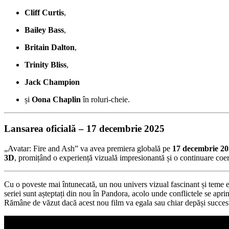
Cliff Curtis
,
Bailey Bass
,
Britain Dalton
,
Trinity Bliss
,
Jack Champion
și
Oona Chaplin
în roluri-cheie.
Lansarea oficială – 17 decembrie 2025
„Avatar: Fire and Ash” va avea premiera globală pe
17 decembrie 2
3D
, promițând o experiență vizuală impresionantă și o continuare coer
Cu o poveste mai întunecată, un nou univers vizual fascinant și teme
seriei sunt așteptați din nou în Pandora, acolo unde conflictele se apri
Rămâne de văzut dacă acest nou film va egala sau chiar depăși succesu