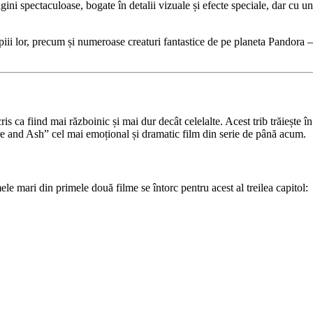
gini spectaculoase, bogate în detalii vizuale și efecte speciale, dar cu
piii lor, precum și numeroase creaturi fantastice de pe planeta Pandora –
cris ca fiind mai războinic și mai dur decât celelalte. Acest trib trăiește î
re and Ash” cel mai emoțional și dramatic film din serie de până acum.
le mari din primele două filme se întorc pentru acest al treilea capitol: