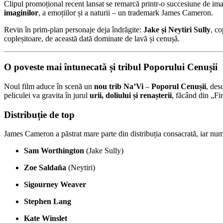
Clipul promoțional recent lansat se remarcă printr-o succesiune de ima
imaginilor
, a emoțiilor și a naturii – un trademark James Cameron.
Revin în prim-plan personaje deja îndrăgite:
Jake și Neytiri Sully
, co
copleșitoare, de această dată dominate de lavă și cenușă.
O poveste mai întunecată și tribul Poporului Cenușii
Noul film aduce în scenă un
nou trib Na’Vi
–
Poporul Cenușii
, des
peliculei va gravita în jurul
urii, doliului și renașterii
, făcând din „Fi
Distribuție de top
James Cameron a păstrat mare parte din distribuția consacrată, iar nume
Sam Worthington
(Jake Sully)
Zoe Saldaña
(Neytiri)
Sigourney Weaver
Stephen Lang
Kate Winslet