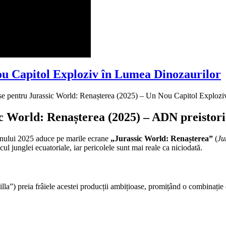
ou Capitol Exploziv în Lumea Dinozaurilor
se
pentru Jurassic World: Renașterea (2025) – Un Nou Capitol Explozi
c World: Renașterea (2025) – ADN preistori
anului 2025 aduce pe marile ecrane
„Jurassic World: Renașterea”
(
Ju
l junglei ecuatoriale, iar pericolele sunt mai reale ca niciodată.
a”) preia frâiele acestei producții ambițioase, promițând o combinație 