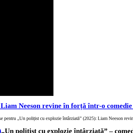
5): Liam Neeson revine în forță într-o come
se
pentru „Un polițist cu explozie întârziată” (2025): Liam Neeson rev
„Un polițist cu explozie întârziată” – com