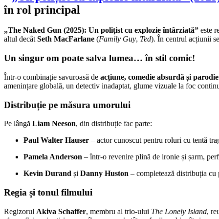
în rol principal
„The Naked Gun (2025): Un polițist cu explozie întârziată”
este r
altul decât
Seth MacFarlane
(
Family Guy
,
Ted
). În centrul acțiunii s
Un singur om poate salva lumea… în stil comic!
Într-o combinație savuroasă de
acțiune, comedie absurdă și parodie 
amenințare globală, un detectiv inadaptat, glume vizuale la foc continuu
Distribuție pe măsura umorului
Pe lângă
Liam Neeson
, din distribuție fac parte:
Paul Walter Hauser
– actor cunoscut pentru roluri cu tentă tra
Pamela Anderson
– într-o revenire plină de ironie și șarm, perf
Kevin Durand
și
Danny Huston
– completează distribuția cu p
Regia și tonul filmului
Regizorul
Akiva Schaffer
, membru al trio-ului
The Lonely Island
, re