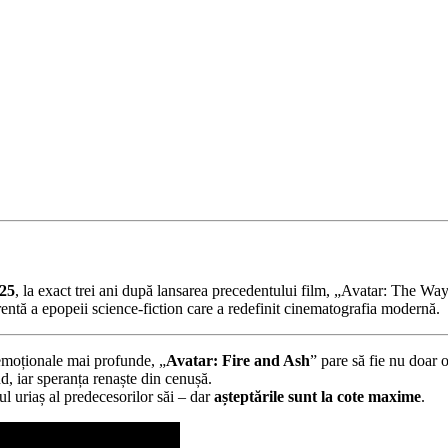
025
, la exact trei ani după lansarea precedentului film, „Avatar: The Wa
entă a epopeii science-fiction care a redefinit cinematografia modernă.
 emoționale mai profunde, „
Avatar: Fire and Ash
” pare să fie nu doar 
nd, iar speranța renaște din cenușă.
l uriaș al predecesorilor săi – dar
așteptările sunt la cote maxime
.