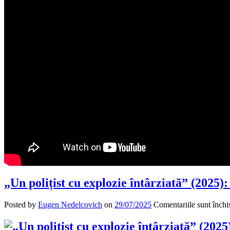
„Un polițist cu explozie întârziată” (202
Posted by
Eugen Nedelcovich
on
29/07/2025
Comentariile sunt închi