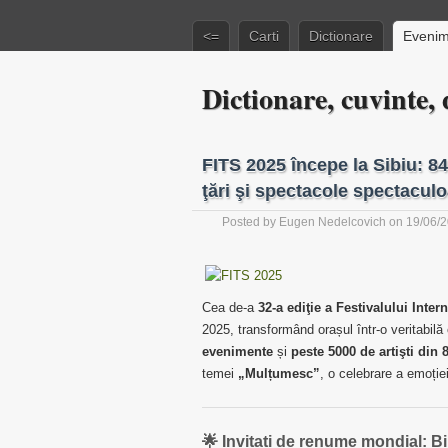
<=
Carti
Dictionare
Evenim
Dictionare, cuvinte, d
FITS 2025 începe la Sibiu: 84
ţări şi spectacole spectaculo
Posted by
Eugen Nedelcovich
on 19/06/
Cea de-a
32-a ediţie a Festivalului Inter
2025, transformând orașul într-o veritabilă
evenimente
și
peste 5000 de artişti din 8
temei
„Mulțumesc”
, o celebrare a emoției,
🌟 Invitați de renume mondial: Bi