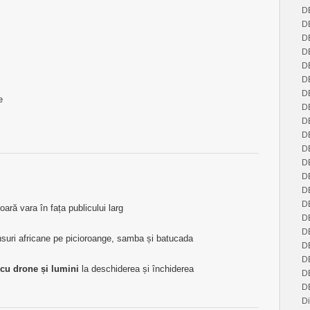
D
D
D
D
D
D
D
e
D
D
D
D
D
D
D
D
ară vara în fața publicului larg
D
D
suri africane pe picioroange, samba și batucada
D
D
cu drone și lumini
la deschiderea și închiderea
D
D
Di