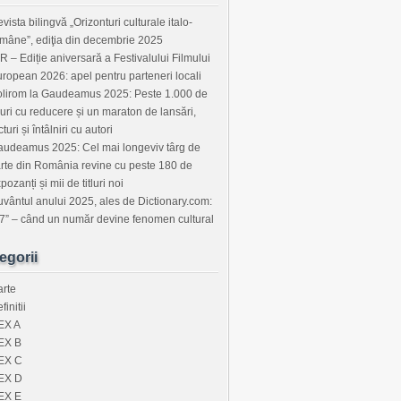
vista bilingvă „Orizonturi culturale italo-
mâne”, ediţia din decembrie 2025
R – Ediție aniversară a Festivalului Filmului
ropean 2026: apel pentru parteneri locali
lirom la Gaudeamus 2025: Peste 1.000 de
tluri cu reducere și un maraton de lansări,
cturi și întâlniri cu autori
udeamus 2025: Cel mai longeviv târg de
rte din România revine cu peste 180 de
pozanți și mii de titluri noi
vântul anului 2025, ales de Dictionary.com:
7” – când un număr devine fenomen cultural
egorii
rte
finitii
EX A
EX B
EX C
EX D
EX E