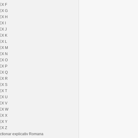
EX F
EX G
EX H
EX I
EX J
EX K
EX L
EX M
EX N
EX O
EX P
EX Q
EX R
EX S
EX T
EX U
EX V
EX W
EX X
EX Y
EX Z
ctionar explicativ Romana