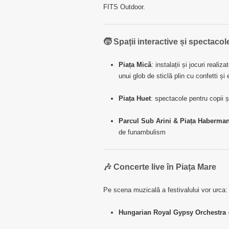
FITS Outdoor.
🧒 Spații interactive și spectacol
Piața Mică
: instalații și jocuri reali
unui glob de sticlă plin cu confetti ș
Piața Huet
: spectacole pentru copii și
Parcul Sub Arini & Piața Haberma
de funambulism
🎶 Concerte live în Piața Mare
Pe scena muzicală a festivalului vor urca:
Hungarian Royal Gypsy Orchestra
–