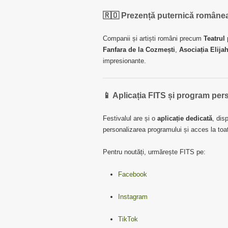
🇷🇴 Prezență puternică române
Companii și artiști români precum
Teatrul 
Fanfara de la Cozmești
,
Asociația Elija
impresionante.
📱 Aplicația FITS și program per
Festivalul are și o
aplicație dedicată
, dis
personalizarea programului și acces la to
Pentru noutăți, urmărește FITS pe:
Facebook
Instagram
TikTok