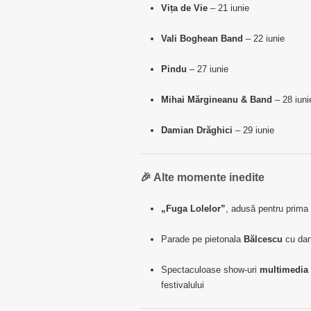
Vița de Vie
– 21 iunie
Vali Boghean Band
– 22 iunie
Pindu
– 27 iunie
Mihai Mărgineanu & Band
– 28 iuni
Damian Drăghici
– 29 iunie
🎉 Alte momente inedite
„Fuga Lolelor”
, adusă pentru prima o
Parade pe pietonala
Bălcescu
cu dan
Spectaculoase show-uri
multimedia 
festivalului