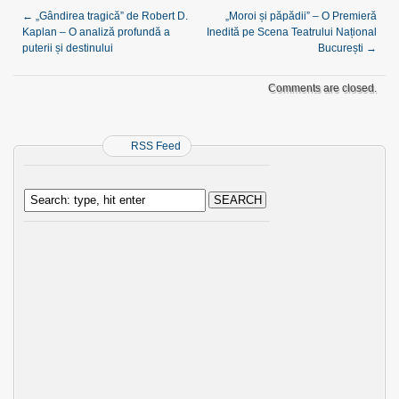
←
„Gândirea tragică” de Robert D.
„Moroi și păpădii” – O Premieră
Kaplan – O analiză profundă a
Inedită pe Scena Teatrului Național
puterii și destinului
București
→
Comments are closed.
RSS Feed