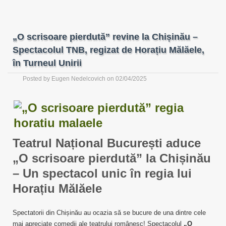
„O scrisoare pierdută” revine la Chișinău –
Spectacolul TNB, regizat de Horațiu Mălăele,
în Turneul Unirii
Posted by
Eugen Nedelcovich
on 02/04/2025
Teatrul Național București aduce
„O scrisoare pierdută” la Chișinău
– Un spectacol unic în regia lui
Horațiu Mălăele
Spectatorii din Chișinău au ocazia să se bucure de una dintre cele
mai apreciate comedii ale teatrului românesc! Spectacolul
„O