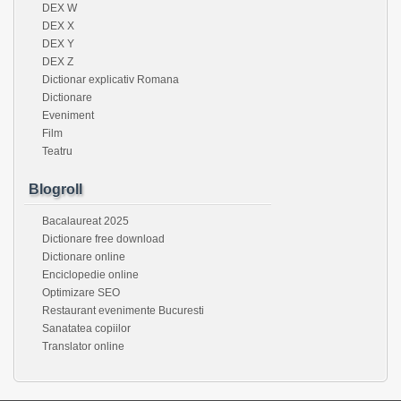
DEX W
DEX X
DEX Y
DEX Z
Dictionar explicativ Romana
Dictionare
Eveniment
Film
Teatru
Blogroll
Bacalaureat 2025
Dictionare free download
Dictionare online
Enciclopedie online
Optimizare SEO
Restaurant evenimente Bucuresti
Sanatatea copiilor
Translator online