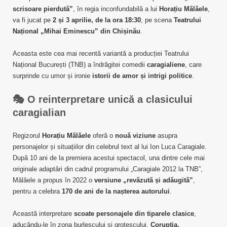
scrisoare pierdută”
, în regia inconfundabilă a lui
Horațiu Mălăele
,
va fi jucat pe
2 și 3 aprilie, de la ora 18:30
, pe scena
Teatrului
Național „Mihai Eminescu” din Chișinău
.
Aceasta este cea mai recentă variantă a producției Teatrului
Național București (TNB) a îndrăgitei comedii
caragialiene
, care
surprinde cu umor și ironie
istorii de amor și intrigi politice
.
🎭
O reinterpretare unică a clasicului
caragialian
Regizorul
Horațiu Mălăele
oferă o
nouă viziune
asupra
personajelor și situațiilor din celebrul text al lui Ion Luca Caragiale.
După 10 ani de la premiera acestui spectacol, una dintre cele mai
originale adaptări din cadrul programului „Caragiale 2012 la TNB”,
Mălăele a propus în 2022 o
versiune „revăzută și adăugită”
,
pentru a celebra
170 de ani de la nașterea autorului
.
Această interpretare
scoate personajele din tiparele clasice
,
aducându-le în zona burlescului și grotescului.
Corupția,