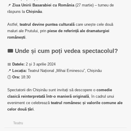
📌
Ziua Unirii Basarabiei cu România
(27 martie) – turneu de
răspuns la
Chișinău
.
Astfel,
teatrul devine puntea culturală
care unește cele două
maluri ale Prutului, prin
piese de referință ale dramaturgiei
românești
.
🎟️
Unde și cum poți vedea spectacolul?
📅
Datele:
2 și 3 aprilie 2024
📍
Locația:
Teatrul Național „Mihai Eminescu”, Chișinău
🕕
Ora:
18:30
Spectatorii din Chișinău sunt invitați să descopere o
comedie
clasică reinterpretată într-o manieră originală
, în cadrul unui
eveniment ce celebrează
teatrul românesc și valorile comune ale
celor două țări
.
Teatru