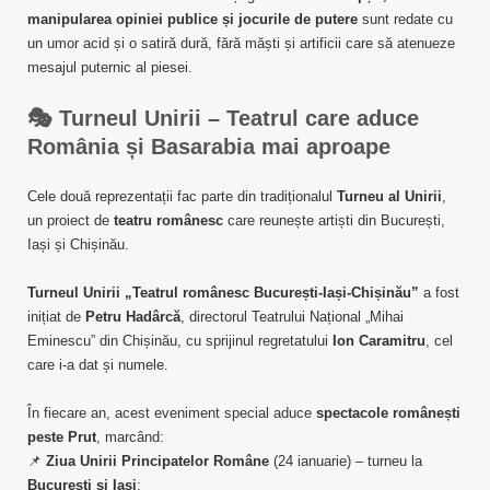
manipularea opiniei publice și jocurile de putere
sunt redate cu
un umor acid și o satiră dură, fără măști și artificii care să atenueze
mesajul puternic al piesei.
🎭
Turneul Unirii – Teatrul care aduce
România și Basarabia mai aproape
Cele două reprezentații fac parte din tradiționalul
Turneu al Unirii
,
un proiect de
teatru românesc
care reunește artiști din București,
Iași și Chișinău.
Turneul Unirii „Teatrul românesc București-Iași-Chișinău”
a fost
inițiat de
Petru Hadârcă
, directorul Teatrului Național „Mihai
Eminescu” din Chișinău, cu sprijinul regretatului
Ion Caramitru
, cel
care i-a dat și numele.
În fiecare an, acest eveniment special aduce
spectacole românești
peste Prut
, marcând:
📌
Ziua Unirii Principatelor Române
(24 ianuarie) – turneu la
București și Iași
;