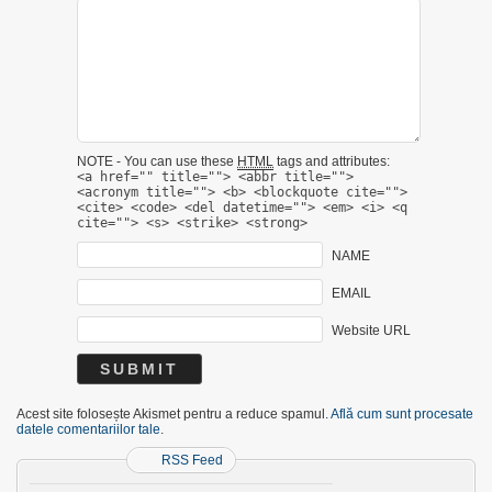
NOTE - You can use these
HTML
tags and attributes:
<a href="" title=""> <abbr title="">
<acronym title=""> <b> <blockquote cite="">
<cite> <code> <del datetime=""> <em> <i> <q
cite=""> <s> <strike> <strong>
NAME
EMAIL
Website URL
Acest site folosește Akismet pentru a reduce spamul.
Află cum sunt procesate
datele comentariilor tale
.
RSS Feed