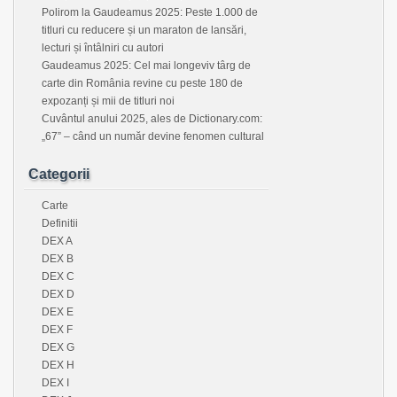
Polirom la Gaudeamus 2025: Peste 1.000 de
titluri cu reducere și un maraton de lansări,
lecturi și întâlniri cu autori
Gaudeamus 2025: Cel mai longeviv târg de
carte din România revine cu peste 180 de
expozanți și mii de titluri noi
Cuvântul anului 2025, ales de Dictionary.com:
„67” – când un număr devine fenomen cultural
Categorii
Carte
Definitii
DEX A
DEX B
DEX C
DEX D
DEX E
DEX F
DEX G
DEX H
DEX I