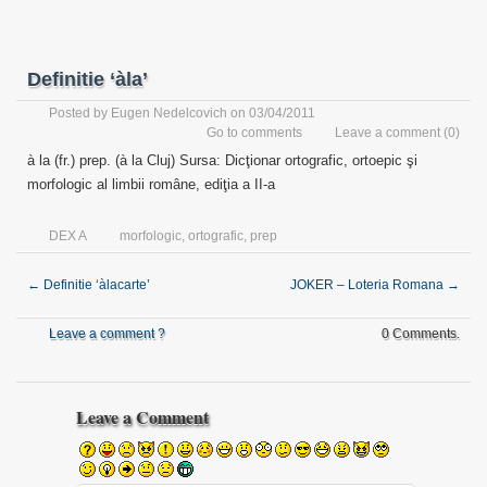
Definitie ‘àla’
Posted by
Eugen Nedelcovich
on 03/04/2011
Go to comments
Leave a comment
(0)
à la (fr.) prep. (à la Cluj) Sursa: Dicţionar ortografic, ortoepic şi
morfologic al limbii române, ediţia a II-a
DEX A
morfologic
,
ortografic
,
prep
←
Definitie ‘àlacarte’
JOKER – Loteria Romana
→
Leave a comment ?
0 Comments.
Leave a Comment