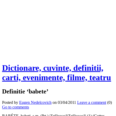
Dictionare, cuvinte, definitii,
carti, evenimente, filme, teatru
Definitie ‘babete’
Posted by
Eugen Nedelcovich
on 03/04/2011
Leave a comment
(0)
Go to comments
BABÉTE, babeţi, s.m. (Iht.) |Zglăvoacă|Zglăvoacă| (1) (Cottus