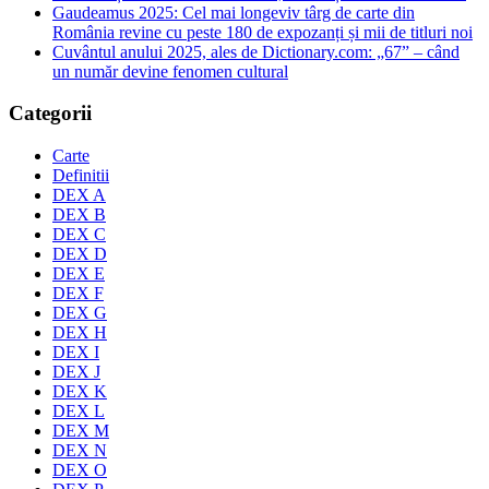
Gaudeamus 2025: Cel mai longeviv târg de carte din
România revine cu peste 180 de expozanți și mii de titluri noi
Cuvântul anului 2025, ales de Dictionary.com: „67” – când
un număr devine fenomen cultural
Categorii
Carte
Definitii
DEX A
DEX B
DEX C
DEX D
DEX E
DEX F
DEX G
DEX H
DEX I
DEX J
DEX K
DEX L
DEX M
DEX N
DEX O