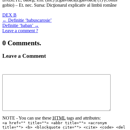
gobio) – Et. nec. Sursa: Dicţionarul explicativ al limbii române
DEX B
←
Definitie ‘babuscarosie’
Definitie ‘baban’
→
Leave a comment ?
0 Comments.
Leave a Comment
NOTE - You can use these
HTML
tags and attributes:
<a href="" title=""> <abbr title=""> <acronym
title=""> <b> <blockquote cite=""> <cite> <code> <del