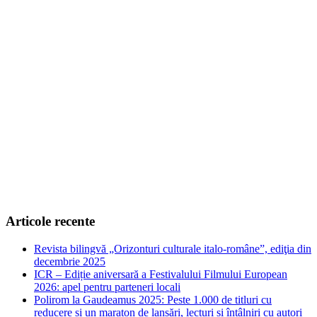
Articole recente
Revista bilingvă „Orizonturi culturale italo-române”, ediţia din
decembrie 2025
ICR – Ediție aniversară a Festivalului Filmului European
2026: apel pentru parteneri locali
Polirom la Gaudeamus 2025: Peste 1.000 de titluri cu
reducere și un maraton de lansări, lecturi și întâlniri cu autori