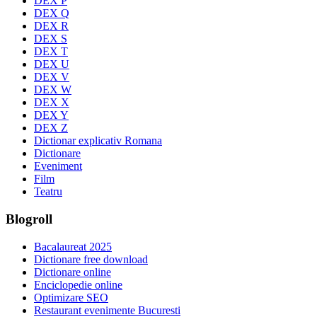
DEX P
DEX Q
DEX R
DEX S
DEX T
DEX U
DEX V
DEX W
DEX X
DEX Y
DEX Z
Dictionar explicativ Romana
Dictionare
Eveniment
Film
Teatru
Blogroll
Bacalaureat 2025
Dictionare free download
Dictionare online
Enciclopedie online
Optimizare SEO
Restaurant evenimente Bucuresti