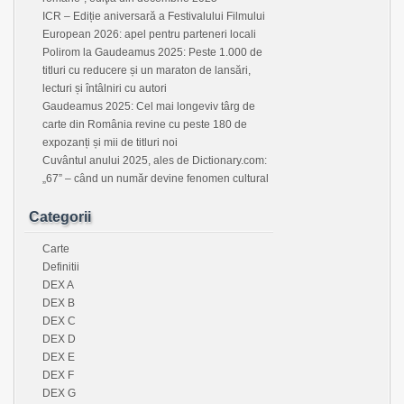
ICR – Ediție aniversară a Festivalului Filmului
European 2026: apel pentru parteneri locali
Polirom la Gaudeamus 2025: Peste 1.000 de
titluri cu reducere și un maraton de lansări,
lecturi și întâlniri cu autori
Gaudeamus 2025: Cel mai longeviv târg de
carte din România revine cu peste 180 de
expozanți și mii de titluri noi
Cuvântul anului 2025, ales de Dictionary.com:
„67” – când un număr devine fenomen cultural
Categorii
Carte
Definitii
DEX A
DEX B
DEX C
DEX D
DEX E
DEX F
DEX G