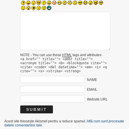
NOTE - You can use these
HTML
tags and attributes:
<a href="" title=""> <abbr title="">
<acronym title=""> <b> <blockquote cite="">
<cite> <code> <del datetime=""> <em> <i> <q
cite=""> <s> <strike> <strong>
NAME
EMAIL
Website URL
Acest site folosește Akismet pentru a reduce spamul.
Află cum sunt procesate
datele comentariilor tale
.