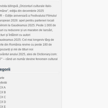
vista bilingvă „Orizonturi culturale italo-
mâne”, ediţia din decembrie 2025
R – Ediție aniversară a Festivalului Filmului
ropean 2026: apel pentru parteneri locali
lirom la Gaudeamus 2025: Peste 1.000 de
tluri cu reducere și un maraton de lansări,
cturi și întâlniri cu autori
udeamus 2025: Cel mai longeviv târg de
rte din România revine cu peste 180 de
pozanți și mii de titluri noi
vântul anului 2025, ales de Dictionary.com:
7” – când un număr devine fenomen cultural
egorii
rte
finitii
EX A
EX B
EX C
EX D
EX E