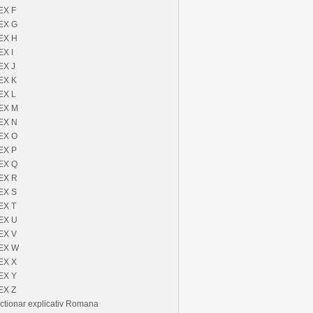
EX F
EX G
EX H
EX I
EX J
EX K
EX L
EX M
EX N
EX O
EX P
EX Q
EX R
EX S
EX T
EX U
EX V
EX W
EX X
EX Y
EX Z
ctionar explicativ Romana