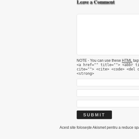
Leave a Comment
NOTE - You can use these
HTML
tags
<a href="" title=""> <abbr t
cite=""> <cite> <code> <del 
<strong>
Acest site folosește Akismet pentru a reduce s