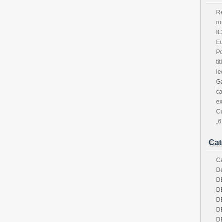
Re
ro
IC
Eu
Po
ti
le
Ga
ca
ex
Cu
„6
Cat
Ca
De
D
D
D
D
D