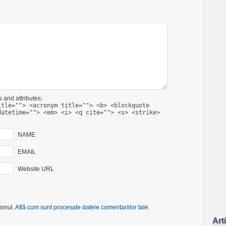
 and attributes:
itle=""> <acronym title=""> <b> <blockquote
datetime=""> <em> <i> <q cite=""> <s> <strike>
NAME
EMAIL
Website URL
pamul.
Află cum sunt procesate datele comentariilor tale
.
Art