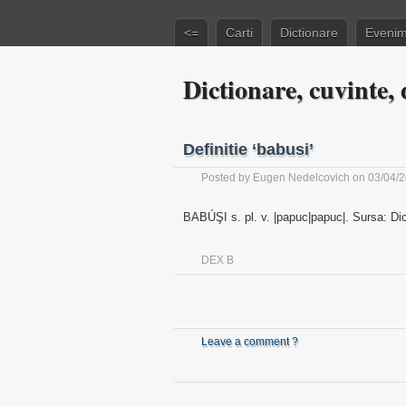
<=
Carti
Dictionare
Evenim
Dictionare, cuvinte, d
Definitie ‘babusi’
Posted by
Eugen Nedelcovich
on 03/04/
BABÚŞI s. pl. v. |papuc|papuc|. Sursa: Di
DEX B
Leave a comment ?