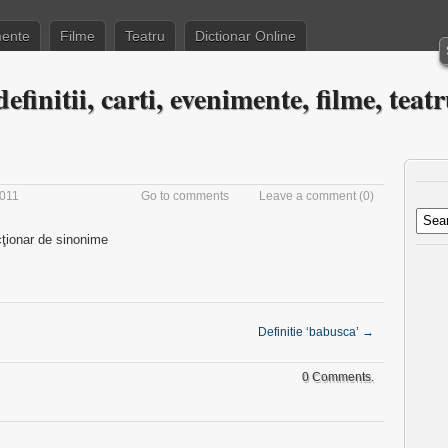
ente
Filme
Teatru
Dictionar Online
efinitii, carti, evenimente, filme, teat
2011
Go to comments
Leave a comment
(0)
cţionar de sinonime
Definitie ‘babusca’
→
0 Comments.