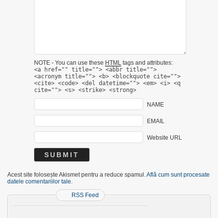
NOTE - You can use these
HTML
tags and attributes:
<a href="" title=""> <abbr title="">
<acronym title=""> <b> <blockquote cite="">
<cite> <code> <del datetime=""> <em> <i> <q
cite=""> <s> <strike> <strong>
NAME
EMAIL
Website URL
Acest site folosește Akismet pentru a reduce spamul.
Află cum sunt procesate
datele comentariilor tale
.
RSS Feed