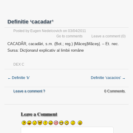
Definitie ‘cacadar’
Posted by
Eugen Nedelcovich
on 03/04/2011
Go to comments
Leave a comment
(0)
CACADẤR, cacadâri, s.m. (Bot.; reg.) |Măceş|Măceş|. – Et. nec.
Sursa: Dicţionarul explicativ al limbii române
DEX C
←
Definitie ‘b’
Definitie ‘cacacios’
→
Leave a comment ?
0 Comments.
Leave a Comment