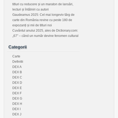
titluri cu reducere și un maraton de lansări,
lecturi și întâlniri cu autori
Gaudeamus 2025: Cel mai longeviv târg de
carte din România revine cu peste 180 de
expozanți și mii de titluri noi
Cuvântul anului 2025, ales de Dictionary.com:
„67” – când un număr devine fenomen cultural
Categorii
Carte
Definitii
DEX A
DEX B
DEX C
DEX D
DEX E
DEX F
DEX G
DEX H
DEX I
DEX J