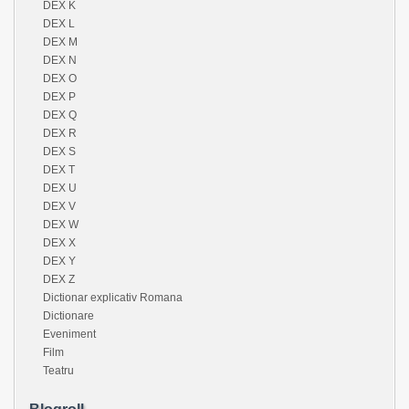
DEX K
DEX L
DEX M
DEX N
DEX O
DEX P
DEX Q
DEX R
DEX S
DEX T
DEX U
DEX V
DEX W
DEX X
DEX Y
DEX Z
Dictionar explicativ Romana
Dictionare
Eveniment
Film
Teatru