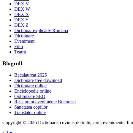
DEX V
DEX W
DEX X
DEX Y
DEX Z
Dictionar explicativ Romana
Dictionare
Eveniment
Film
Teatru
Blogroll
Bacalaureat 2025
Dictionare free download
Dictionare online
Enciclopedie online
Optimizare SEO
Restaurant evenimente Bucuresti
Sanatatea copiilor
Translator online
Copyright © 2026 Dictionare, cuvinte, definitii, carti, evenimente, fi
↑
Top