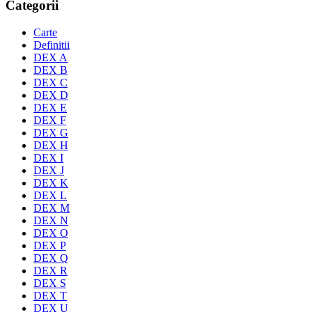
Categorii
Carte
Definitii
DEX A
DEX B
DEX C
DEX D
DEX E
DEX F
DEX G
DEX H
DEX I
DEX J
DEX K
DEX L
DEX M
DEX N
DEX O
DEX P
DEX Q
DEX R
DEX S
DEX T
DEX U