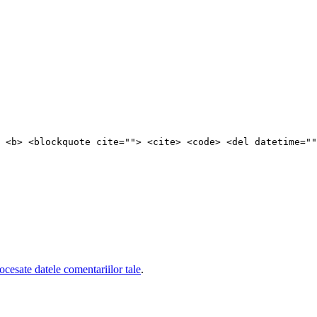
 <b> <blockquote cite=""> <cite> <code> <del datetime=""
cesate datele comentariilor tale
.