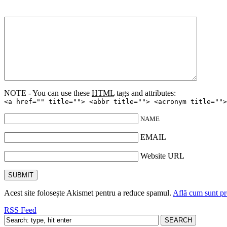
NOTE - You can use these
HTML
tags and attributes:
<a href="" title=""> <abbr title=""> <acronym title="">
NAME
EMAIL
Website URL
Acest site folosește Akismet pentru a reduce spamul.
Află cum sunt pro
RSS Feed