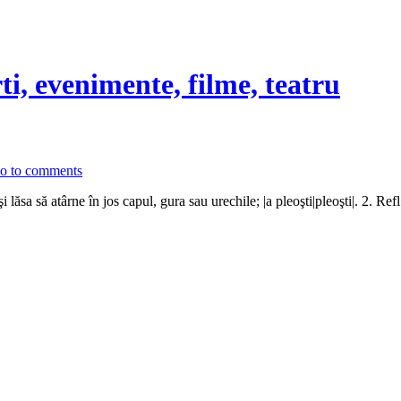
rti, evenimente, filme, teatru
o to comments
 să atârne în jos capul, gura sau urechile; |a pleoşti|pleoşti|. 2. Refl