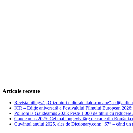
Articole recente
Revista bilingvă „Orizonturi culturale italo-române”, ediţia di
ICR – Ediție aniversară a Festivalului Filmului European 2026: 
Polirom la Gaudeamus 2025: Peste 1.000 de titluri cu reducere și 
Gaudeamus 2025: Cel mai longeviv târg de carte din România rev
Cuvântul anului 2025, ales de Dictionary.com: „67” – când un