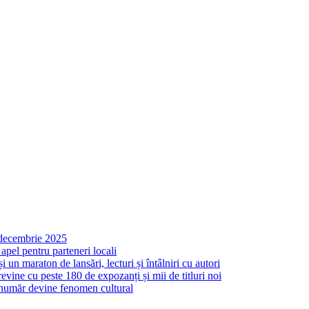
n decembrie 2025
apel pentru parteneri locali
un maraton de lansări, lecturi și întâlniri cu autori
ine cu peste 180 de expozanți și mii de titluri noi
 număr devine fenomen cultural