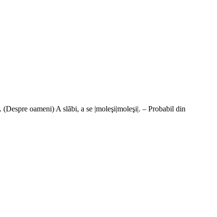
. (Despre oameni) A slăbi, a se |moleşi|moleşi|. – Probabil din