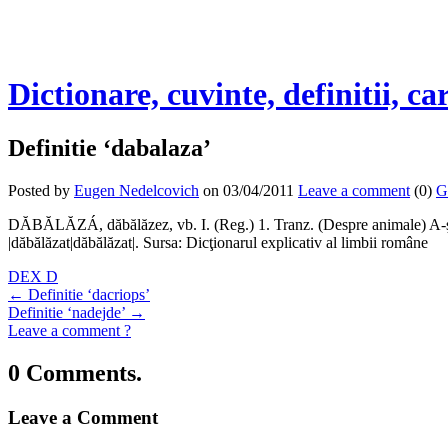
Dictionare, cuvinte, definitii, ca
Definitie ‘dabalaza’
Posted by
Eugen Nedelcovich
on 03/04/2011
Leave a comment
(0)
G
DĂBĂLĂZÁ, dăbălăzez, vb. I. (Reg.) 1. Tranz. (Despre animale) A-şi lăsa
|dăbălăzat|dăbălăzat|. Sursa: Dicţionarul explicativ al limbii române
DEX D
←
Definitie ‘dacriops’
Definitie ‘nadejde’
→
Leave a comment ?
0 Comments.
Leave a Comment