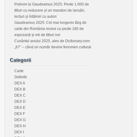
Polirom la Gaudeamus 2025: Peste 1.000 de
titluri cu reducere și un maraton de lansări,
lecturi și întâlniri cu autori
Gaudeamus 2025: Cel mai longeviv târg de
carte din România revine cu peste 180 de
expozanți și mii de titluri noi
Cuvântul anului 2025, ales de Dictionary.com:
„67” – când un număr devine fenomen cultural
Categorii
Carte
Definitii
DEX A
DEX B
DEX C
DEX D
DEX E
DEX F
DEX G
DEX H
DEX I