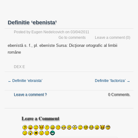
Definitie ‘ebenista’
Posted by
Eugen Nedelcovich
on 03/04/2011
Go to comments
Leave a comment
(0)
ebenístă s. f., pl. ebeníste Sursa: Dicţionar ortografic al limbii
române
DEX E
←
Definitie ‘ebraista’
Definitie ‘factoriza’
→
Leave a comment ?
0 Comments.
Leave a Comment