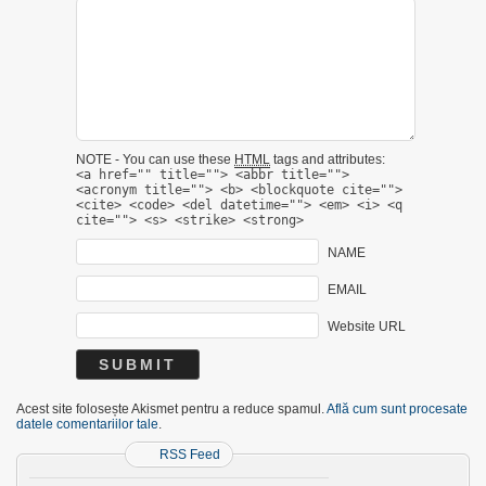
NOTE - You can use these
HTML
tags and attributes:
<a href="" title=""> <abbr title="">
<acronym title=""> <b> <blockquote cite="">
<cite> <code> <del datetime=""> <em> <i> <q
cite=""> <s> <strike> <strong>
NAME
EMAIL
Website URL
Acest site folosește Akismet pentru a reduce spamul.
Află cum sunt procesate
datele comentariilor tale
.
RSS Feed