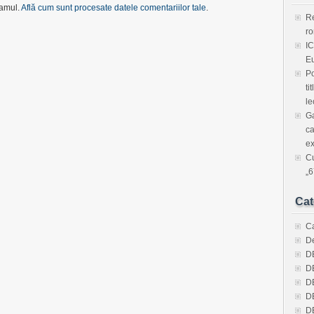
pamul.
Află cum sunt procesate datele comentariilor tale
.
Re
ro
IC
Eu
Po
ti
le
Ga
ca
ex
Cu
„6
Cat
Ca
De
D
D
D
D
D