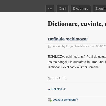
<=
Carti
Dictionare
Evenim
Dictionare, cuvinte, d
Definitie ‘echimoza’
Posted by
Eugen Nedelcovich
on 03/04/
ECHIMÓZĂ, echimoze, s.f. Pată de culoare 
ieşirea sângelui la suprafaţă în urma unei 
Dicţionarul explicativ al limbii române
DEX E
←
Definitie ‘q’
Leave a comment ?