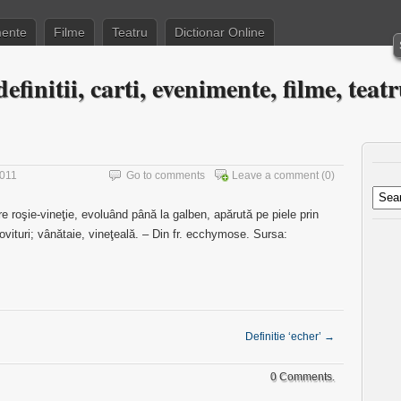
ente
Filme
Teatru
Dictionar Online
efinitii, carti, evenimente, filme, teat
2011
Go to comments
Leave a comment
(0)
roşie-vineţie, evoluând până la galben, apărută pe piele prin
lovituri; vânătaie, vineţeală. – Din fr. ecchymose. Sursa:
Definitie ‘echer’
→
0 Comments.