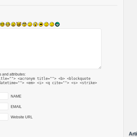
 and attributes:
itle=""> <acronym title=""> <b> <blockquote
datetime=""> <em> <i> <q cite=""> <s> <strike>
NAME
EMAIL
Website URL
Art