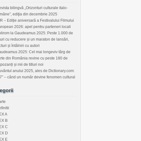
vista bilingvă „Orizonturi culturale italo-
mâne”, ediţia din decembrie 2025
R – Ediție aniversară a Festivalului Filmului
ropean 2026: apel pentru parteneri locali
lirom la Gaudeamus 2025: Peste 1.000 de
tluri cu reducere și un maraton de lansări,
cturi și întâlniri cu autori
udeamus 2025: Cel mai longeviv târg de
rte din România revine cu peste 180 de
pozanți și mii de titluri noi
vântul anului 2025, ales de Dictionary.com:
7” – când un număr devine fenomen cultural
egorii
rte
finitii
EX A
EX B
EX C
EX D
EX E