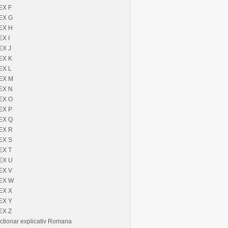
EX F
EX G
EX H
EX I
EX J
EX K
EX L
EX M
EX N
EX O
EX P
EX Q
EX R
EX S
EX T
EX U
EX V
EX W
EX X
EX Y
EX Z
ctionar explicativ Romana