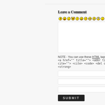
Leave a Comment
NOTE - You can use these
HTML
tags
<a href="" title=""> <abbr t
cite=""> <cite> <code> <del 
<strong>