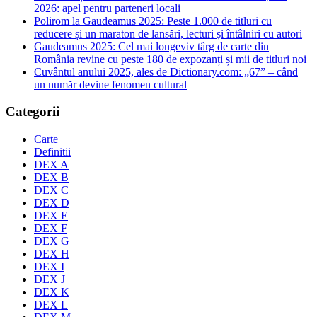
2026: apel pentru parteneri locali
Polirom la Gaudeamus 2025: Peste 1.000 de titluri cu
reducere și un maraton de lansări, lecturi și întâlniri cu autori
Gaudeamus 2025: Cel mai longeviv târg de carte din
România revine cu peste 180 de expozanți și mii de titluri noi
Cuvântul anului 2025, ales de Dictionary.com: „67” – când
un număr devine fenomen cultural
Categorii
Carte
Definitii
DEX A
DEX B
DEX C
DEX D
DEX E
DEX F
DEX G
DEX H
DEX I
DEX J
DEX K
DEX L