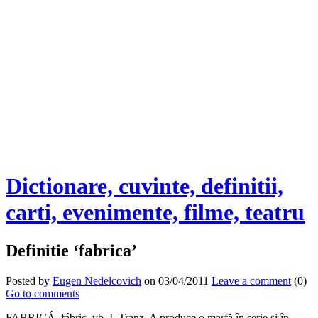
Dictionare, cuvinte, definitii,
carti, evenimente, filme, teatru
Definitie ‘fabrica’
Posted by
Eugen Nedelcovich
on 03/04/2011
Leave a comment
(0)
Go to comments
FABRICÁ, fábric, vb. I. Tranz. A produce o marfă în serie şi în