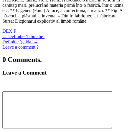
cantităţi mari, prelucrând materia primă într-o fabrică, într-o uzină
etc. ** P. gener. (Fam.) A face, a confecţiona, a realiza. ** Fig. A
născoci, a plăsmui, a inventa. – Din fr. fabriquer, lat. fabricare.
Sursa: Dicţionarul explicativ al limbii române
DEX F
←
Definitie ‘fabulatie’
Definitie ‘gaida’
→
Leave a comment ?
0 Comments.
Leave a Comment