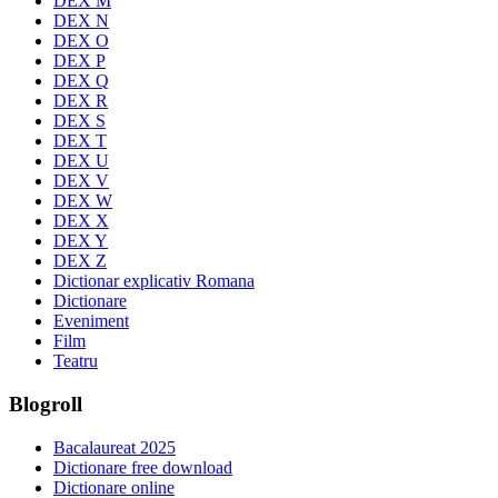
DEX M
DEX N
DEX O
DEX P
DEX Q
DEX R
DEX S
DEX T
DEX U
DEX V
DEX W
DEX X
DEX Y
DEX Z
Dictionar explicativ Romana
Dictionare
Eveniment
Film
Teatru
Blogroll
Bacalaureat 2025
Dictionare free download
Dictionare online