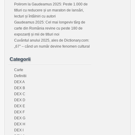
Polirom la Gaudeamus 2025: Peste 1.000 de
titluri cu reducere și un maraton de lansări,
lecturi și întâlniri cu autori
Gaudeamus 2025: Cel mai longeviv târg de
carte din România revine cu peste 180 de
expozanți și mii de titluri noi
Cuvântul anului 2025, ales de Dictionary.com:
„67” – când un număr devine fenomen cultural
Categorii
Carte
Definitii
DEX A
DEX B
DEX C
DEX D
DEX E
DEX F
DEX G
DEX H
DEX I