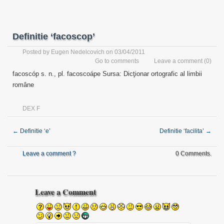
Definitie ‘facoscop’
Posted by
Eugen Nedelcovich
on 03/04/2011
Go to comments
Leave a comment
(0)
facoscóp s. n., pl. facoscoápe Sursa: Dicţionar ortografic al limbii
române
DEX F
←
Definitie ‘e’
Definitie ‘facilita’
→
Leave a comment ?
0 Comments.
Leave a Comment