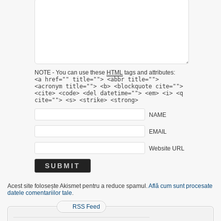
NOTE - You can use these
HTML
tags and attributes:
<a href="" title=""> <abbr title="">
<acronym title=""> <b> <blockquote cite="">
<cite> <code> <del datetime=""> <em> <i> <q
cite=""> <s> <strike> <strong>
NAME
EMAIL
Website URL
Acest site folosește Akismet pentru a reduce spamul.
Află cum sunt procesate
datele comentariilor tale
.
RSS Feed