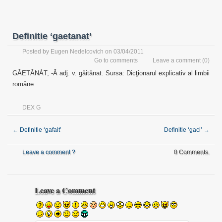
Definitie ‘gaetanat’
Posted by
Eugen Nedelcovich
on 03/04/2011
Go to comments
Leave a comment
(0)
GĂETĂNÁT, -Ă adj. v. găitănat. Sursa: Dicţionarul explicativ al limbii
române
DEX G
←
Definitie ‘gafait’
Definitie ‘gaci’
→
Leave a comment ?
0 Comments.
Leave a Comment