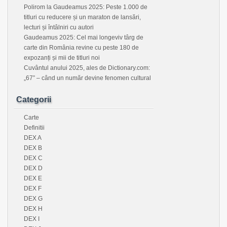
Polirom la Gaudeamus 2025: Peste 1.000 de
titluri cu reducere și un maraton de lansări,
lecturi și întâlniri cu autori
Gaudeamus 2025: Cel mai longeviv târg de
carte din România revine cu peste 180 de
expozanți și mii de titluri noi
Cuvântul anului 2025, ales de Dictionary.com:
„67” – când un număr devine fenomen cultural
Categorii
Carte
Definitii
DEX A
DEX B
DEX C
DEX D
DEX E
DEX F
DEX G
DEX H
DEX I