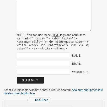
NOTE - You can use these
HTML
tags and attributes:
<a href="" title=""> <abbr title="">
<acronym title=""> <b> <blockquote cite="">
<cite> <code> <del datetime=""> <em> <i> <q
cite=""> <s> <strike> <strong>
NAME
EMAIL
Website URL
Acest site folosește Akismet pentru a reduce spamul.
Află cum sunt procesate
datele comentariilor tale
.
RSS Feed