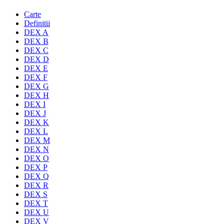
Carte
Definitii
DEX A
DEX B
DEX C
DEX D
DEX E
DEX F
DEX G
DEX H
DEX I
DEX J
DEX K
DEX L
DEX M
DEX N
DEX O
DEX P
DEX Q
DEX R
DEX S
DEX T
DEX U
DEX V