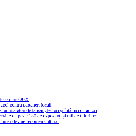
n decembrie 2025
apel pentru parteneri locali
un maraton de lansări, lecturi și întâlniri cu autori
ine cu peste 180 de expozanți și mii de titluri noi
 număr devine fenomen cultural