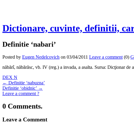
Dictionare, cuvinte, definitii, ca
Definitie ‘nabari’
Posted by
Eugen Nedelcovich
on 03/04/2011
Leave a comment
(0)
G
năbărî, năbărăsc, vb. IV (reg.) a invada, a asalta. Sursa: Dicţionar de
DEX N
←
Definitie ‘nabuzna’
Definitie ‘obidnic’
→
Leave a comment ?
0 Comments.
Leave a Comment