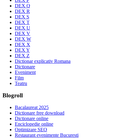
DEX P
DEX Q
DEX R
DEX S
DEX T
DEX U
DEX V
DEX W
DEX X
DEX Y
DEX Z
Dictionar explicativ Romana
Dictionare
Eveniment
Film
Teatru
Blogroll
Bacalaureat 2025
Dictionare free download
Dictionare online
Enciclopedie online
Optimizare SEO
Restaurant evenimente Bucuresti