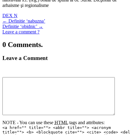
arhaisme şi regionalisme
DEX N
←
Definitie ‘nabuzna’
Definitie ‘obidnic’
→
Leave a comment ?
0 Comments.
Leave a Comment
NOTE - You can use these
HTML
tags and attributes:
<a href="" title=""> <abbr title=""> <acronym
title=""> <b> <blockquote cite=""> <cite> <code> <del