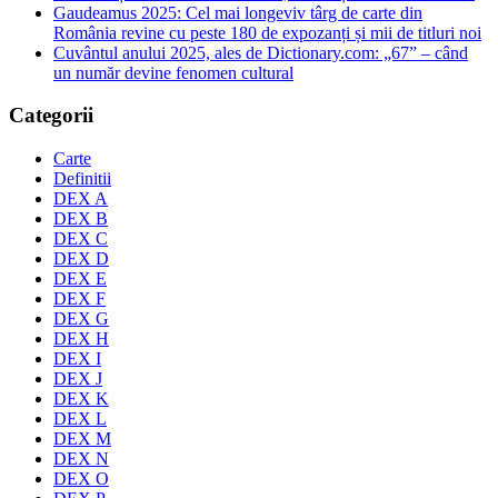
Gaudeamus 2025: Cel mai longeviv târg de carte din
România revine cu peste 180 de expozanți și mii de titluri noi
Cuvântul anului 2025, ales de Dictionary.com: „67” – când
un număr devine fenomen cultural
Categorii
Carte
Definitii
DEX A
DEX B
DEX C
DEX D
DEX E
DEX F
DEX G
DEX H
DEX I
DEX J
DEX K
DEX L
DEX M
DEX N
DEX O