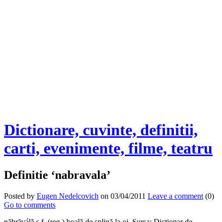
Dictionare, cuvinte, definitii,
carti, evenimente, filme, teatru
Definitie ‘nabravala’
Posted by
Eugen Nedelcovich
on 03/04/2011
Leave a comment
(0)
Go to comments
năbrăválă s.f. (reg.) boală de splină la oi. Sursa: Dicţionar de