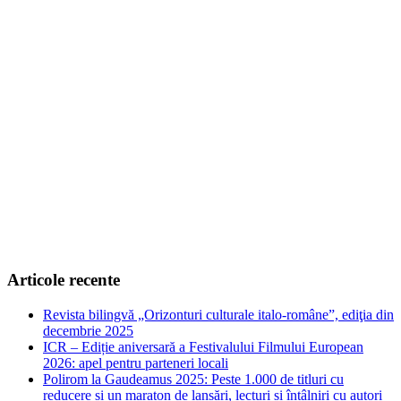
Articole recente
Revista bilingvă „Orizonturi culturale italo-române”, ediţia din
decembrie 2025
ICR – Ediție aniversară a Festivalului Filmului European
2026: apel pentru parteneri locali
Polirom la Gaudeamus 2025: Peste 1.000 de titluri cu
reducere și un maraton de lansări, lecturi și întâlniri cu autori