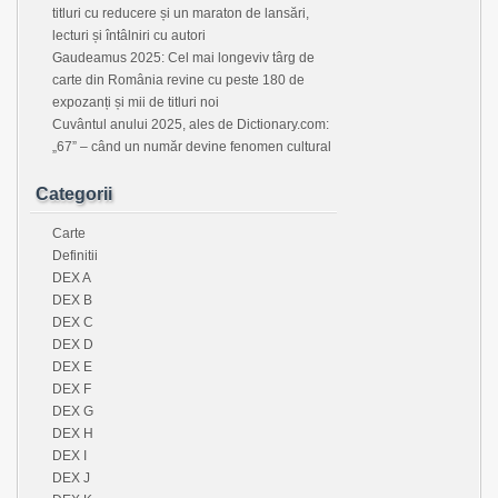
titluri cu reducere și un maraton de lansări,
lecturi și întâlniri cu autori
Gaudeamus 2025: Cel mai longeviv târg de
carte din România revine cu peste 180 de
expozanți și mii de titluri noi
Cuvântul anului 2025, ales de Dictionary.com:
„67” – când un număr devine fenomen cultural
Categorii
Carte
Definitii
DEX A
DEX B
DEX C
DEX D
DEX E
DEX F
DEX G
DEX H
DEX I
DEX J