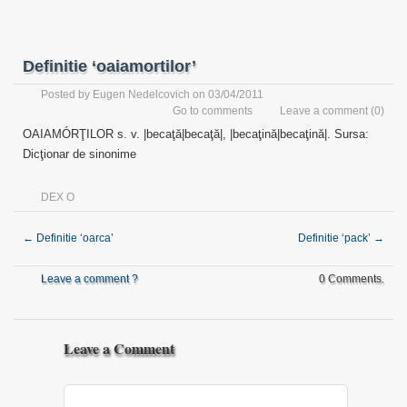
Definitie ‘oaiamortilor’
Posted by
Eugen Nedelcovich
on 03/04/2011
Go to comments
Leave a comment
(0)
OAIAMÓRŢILOR s. v. |becaţă|becaţă|, |becaţină|becaţină|. Sursa:
Dicţionar de sinonime
DEX O
←
Definitie ‘oarca’
Definitie ‘pack’
→
Leave a comment ?
0 Comments.
Leave a Comment