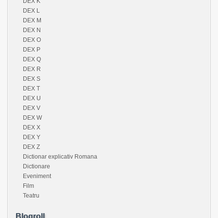
DEX K
DEX L
DEX M
DEX N
DEX O
DEX P
DEX Q
DEX R
DEX S
DEX T
DEX U
DEX V
DEX W
DEX X
DEX Y
DEX Z
Dictionar explicativ Romana
Dictionare
Eveniment
Film
Teatru
Blogroll