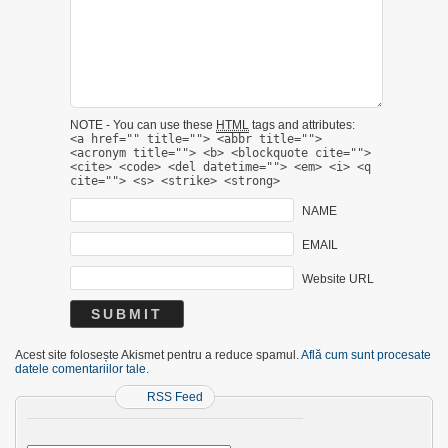
NOTE - You can use these
HTML
tags and attributes:
<a href="" title=""> <abbr title="">
<acronym title=""> <b> <blockquote cite="">
<cite> <code> <del datetime=""> <em> <i> <q
cite=""> <s> <strike> <strong>
NAME
EMAIL
Website URL
Acest site folosește Akismet pentru a reduce spamul.
Află cum sunt procesate
datele comentariilor tale
.
RSS Feed