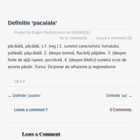
Definitie ‘pacaiala’
Posted by
Eugen Nedelcovich
on 03/04/2011
Go to comments
Leave a comment
(0)
pâcâiálă, pâcâiáli, s.f. (reg.) 1. sunetul caracteristic fumatului;
pufăială, pâşcăială. 2. (despe lumină, flacără) pâlpâire. 3. (despre
firele de aţă) rupere, pocnitură. 4. (despre bibilici) sunetul scos de
aceste păsări. Sursa: Dicţionar de arhaisme şi regionalisme
DEX P
←
Definitie ‘pacfon’
Definitie ‘pa’
→
Leave a comment ?
0 Comments.
Leave a Comment