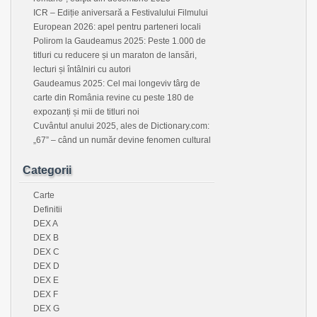
ICR – Ediție aniversară a Festivalului Filmului
European 2026: apel pentru parteneri locali
Polirom la Gaudeamus 2025: Peste 1.000 de
titluri cu reducere și un maraton de lansări,
lecturi și întâlniri cu autori
Gaudeamus 2025: Cel mai longeviv târg de
carte din România revine cu peste 180 de
expozanți și mii de titluri noi
Cuvântul anului 2025, ales de Dictionary.com:
„67” – când un număr devine fenomen cultural
Categorii
Carte
Definitii
DEX A
DEX B
DEX C
DEX D
DEX E
DEX F
DEX G