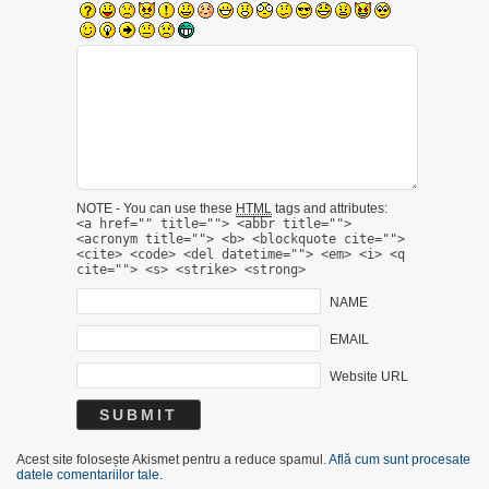
NOTE - You can use these
HTML
tags and attributes:
<a href="" title=""> <abbr title="">
<acronym title=""> <b> <blockquote cite="">
<cite> <code> <del datetime=""> <em> <i> <q
cite=""> <s> <strike> <strong>
NAME
EMAIL
Website URL
Acest site folosește Akismet pentru a reduce spamul.
Află cum sunt procesate
datele comentariilor tale
.