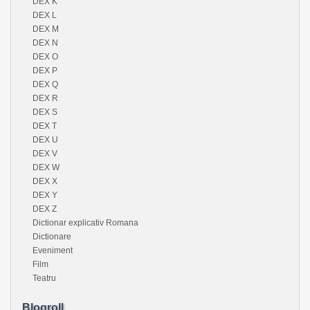
DEX K
DEX L
DEX M
DEX N
DEX O
DEX P
DEX Q
DEX R
DEX S
DEX T
DEX U
DEX V
DEX W
DEX X
DEX Y
DEX Z
Dictionar explicativ Romana
Dictionare
Eveniment
Film
Teatru
Blogroll