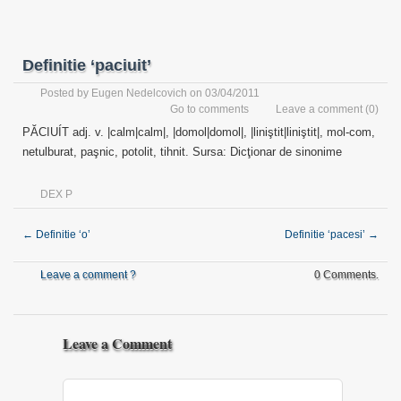
Definitie ‘paciuit’
Posted by
Eugen Nedelcovich
on 03/04/2011
Go to comments
Leave a comment
(0)
PĂCIUÍT adj. v. |calm|calm|, |domol|domol|, |liniştit|liniştit|, mol-com,
netulburat, paşnic, potolit, tihnit. Sursa: Dicţionar de sinonime
DEX P
←
Definitie ‘o’
Definitie ‘pacesi’
→
Leave a comment ?
0 Comments.
Leave a Comment