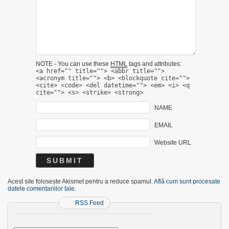
NOTE - You can use these
HTML
tags and attributes:
<a href="" title=""> <abbr title="">
<acronym title=""> <b> <blockquote cite="">
<cite> <code> <del datetime=""> <em> <i> <q
cite=""> <s> <strike> <strong>
NAME
EMAIL
Website URL
Acest site folosește Akismet pentru a reduce spamul.
Află cum sunt procesate
datele comentariilor tale
.
RSS Feed