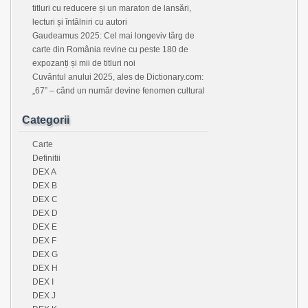
titluri cu reducere și un maraton de lansări,
lecturi și întâlniri cu autori
Gaudeamus 2025: Cel mai longeviv târg de
carte din România revine cu peste 180 de
expozanți și mii de titluri noi
Cuvântul anului 2025, ales de Dictionary.com:
„67” – când un număr devine fenomen cultural
Categorii
Carte
Definitii
DEX A
DEX B
DEX C
DEX D
DEX E
DEX F
DEX G
DEX H
DEX I
DEX J