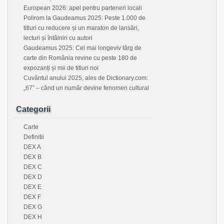
European 2026: apel pentru parteneri locali
Polirom la Gaudeamus 2025: Peste 1.000 de
titluri cu reducere și un maraton de lansări,
lecturi și întâlniri cu autori
Gaudeamus 2025: Cel mai longeviv târg de
carte din România revine cu peste 180 de
expozanți și mii de titluri noi
Cuvântul anului 2025, ales de Dictionary.com:
„67” – când un număr devine fenomen cultural
Categorii
Carte
Definitii
DEX A
DEX B
DEX C
DEX D
DEX E
DEX F
DEX G
DEX H