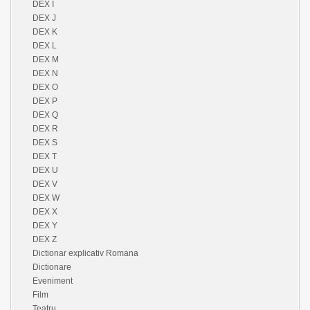
DEX I
DEX J
DEX K
DEX L
DEX M
DEX N
DEX O
DEX P
DEX Q
DEX R
DEX S
DEX T
DEX U
DEX V
DEX W
DEX X
DEX Y
DEX Z
Dictionar explicativ Romana
Dictionare
Eveniment
Film
Teatru