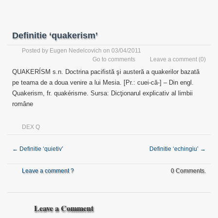
Definitie ‘quakerism’
Posted by
Eugen Nedelcovich
on 03/04/2011
Go to comments
Leave a comment
(0)
QUAKERÍSM s.n. Doctrina pacifistă şi austeră a quakerilor bazată
pe teama de a doua venire a lui Mesia. [Pr.: cuei-că-] – Din engl.
Quakerism, fr. quakérisme. Sursa: Dicţionarul explicativ al limbii
române
DEX Q
←
Definitie ‘quietiv’
Definitie ‘echingiu’
→
Leave a comment ?
0 Comments.
Leave a Comment