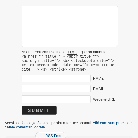
NOTE - You can use these
HTML
tags and attributes:
<a href="" title=""> <abbr title="">
<acronym title=""> <b> <blockquote cite="">
<cite> <code> <del datetime=""> <em> <i> <q
cite=""> <s> <strike> <strong>
NAME
EMAIL
Website URL
Acest site folosește Akismet pentru a reduce spamul.
Află cum sunt procesate
datele comentariilor tale
.
RSS Feed