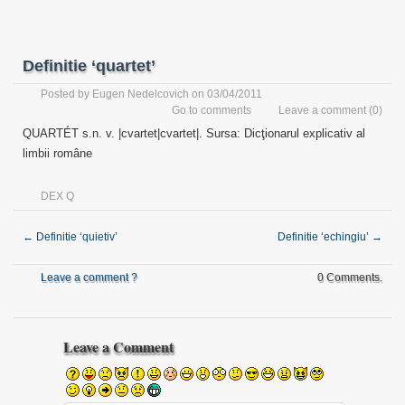
Definitie ‘quartet’
Posted by
Eugen Nedelcovich
on 03/04/2011
Go to comments
Leave a comment
(0)
QUARTÉT s.n. v. |cvartet|cvartet|. Sursa: Dicţionarul explicativ al
limbii române
DEX Q
←
Definitie ‘quietiv’
Definitie ‘echingiu’
→
Leave a comment ?
0 Comments.
Leave a Comment