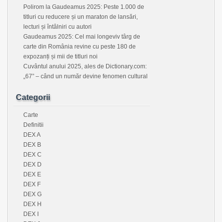
Polirom la Gaudeamus 2025: Peste 1.000 de
titluri cu reducere și un maraton de lansări,
lecturi și întâlniri cu autori
Gaudeamus 2025: Cel mai longeviv târg de
carte din România revine cu peste 180 de
expozanți și mii de titluri noi
Cuvântul anului 2025, ales de Dictionary.com:
„67” – când un număr devine fenomen cultural
Categorii
Carte
Definitii
DEX A
DEX B
DEX C
DEX D
DEX E
DEX F
DEX G
DEX H
DEX I