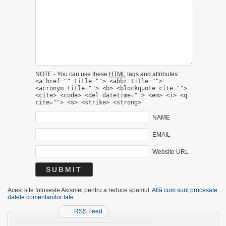
NOTE - You can use these
HTML
tags and attributes:
<a href="" title=""> <abbr title="">
<acronym title=""> <b> <blockquote cite="">
<cite> <code> <del datetime=""> <em> <i> <q
cite=""> <s> <strike> <strong>
NAME
EMAIL
Website URL
Acest site folosește Akismet pentru a reduce spamul.
Află cum sunt procesate
datele comentariilor tale
.
RSS Feed