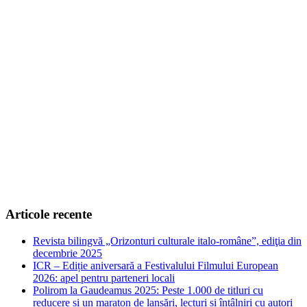
Articole recente
Revista bilingvă „Orizonturi culturale italo-române”, ediţia din
decembrie 2025
ICR – Ediție aniversară a Festivalului Filmului European
2026: apel pentru parteneri locali
Polirom la Gaudeamus 2025: Peste 1.000 de titluri cu
reducere și un maraton de lansări, lecturi și întâlniri cu autori