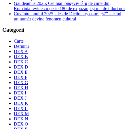
Gaudeamus 2025: Cel mai longeviv târg de carte din
România revine cu peste 180 de expozanți și mii de titluri noi
Cuvântul anului 2025, ales de Dictionary.com: „67” – când
un număr devine fenomen cultural
Categorii
Carte
Definitii
DEX A
DEX B
DEX C
DEX D
DEX E
DEX F
DEX G
DEX H
DEX I
DEX J
DEX K
DEX L
DEX M
DEX N
DEX O