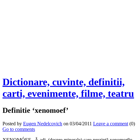
Dictionare, cuvinte, definitii,
carti, evenimente, filme, teatru
Definitie ‘xenomoef’
Posted by
Eugen Nedelcovich
on 03/04/2011
Leave a comment
(0)
Go to comments
XENOMÓEF, -Ă adj. (despre
minerale
) care prezintă xenomorfie.