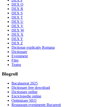
DEX P
DEX Q
DEX R
DEX S
DEX T
DEX U
DEX V
DEX W
DEX X
DEX Y
DEX Z
Dictionar explicativ Romana
Dictionare
Eveniment
Film
Teatru
Blogroll
Bacalaureat 2025
Dictionare free download
Dictionare online
Enciclopedie online
Optimizare SEO
Restaurant evenimente Bucuresti