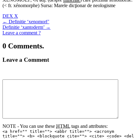
(< fr. xénomorphe) Sursa: Marele dicţionar de neologisme
DEX X
←
Definitie ‘xenomorf’
Definitie ‘xantoderm’
→
Leave a comment ?
0 Comments.
Leave a Comment
NOTE - You can use these
HTML
tags and attributes:
<a href="" title=""> <abbr title=""> <acronym
title=""> <b> <blockquote cite=""> <cite> <code> <del