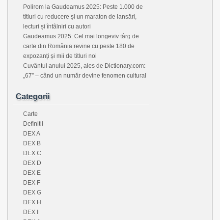
Polirom la Gaudeamus 2025: Peste 1.000 de
titluri cu reducere și un maraton de lansări,
lecturi și întâlniri cu autori
Gaudeamus 2025: Cel mai longeviv târg de
carte din România revine cu peste 180 de
expozanți și mii de titluri noi
Cuvântul anului 2025, ales de Dictionary.com:
„67” – când un număr devine fenomen cultural
Categorii
Carte
Definitii
DEX A
DEX B
DEX C
DEX D
DEX E
DEX F
DEX G
DEX H
DEX I