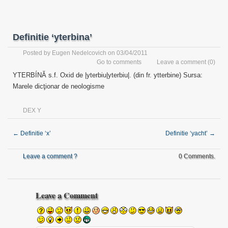
Definitie ‘yterbina’
Posted by
Eugen Nedelcovich
on 03/04/2011
Go to comments
Leave a comment
(0)
YTERBÍNĂ s.f. Oxid de |yterbiu|yterbiu|. (din fr. ytterbine) Sursa:
Marele dicţionar de neologisme
DEX Y
←
Definitie ‘x’
Definitie ‘yacht’
→
Leave a comment ?
0 Comments.
Leave a Comment