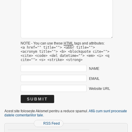
NOTE - You can use these
HTML
tags and attributes:
<a href="" title=""> <abbr title="">
<acronym title=""> <b> <blockquote cite="">
<cite> <code> <del datetime=""> <em> <i> <q
cite=""> <s> <strike> <strong>
NAME
EMAIL
Website URL
Acest site folosește Akismet pentru a reduce spamul.
Află cum sunt procesate
datele comentariilor tale
.
RSS Feed