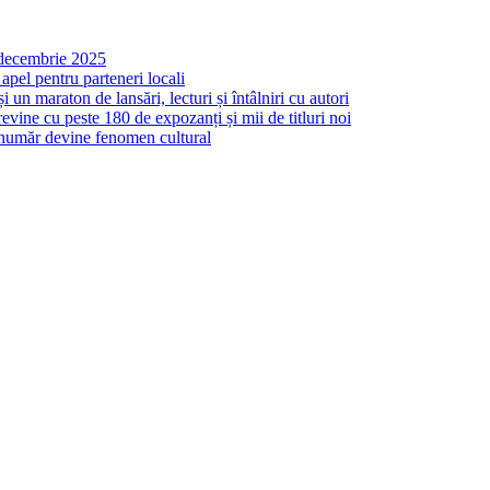
n decembrie 2025
apel pentru parteneri locali
un maraton de lansări, lecturi și întâlniri cu autori
ine cu peste 180 de expozanți și mii de titluri noi
 număr devine fenomen cultural