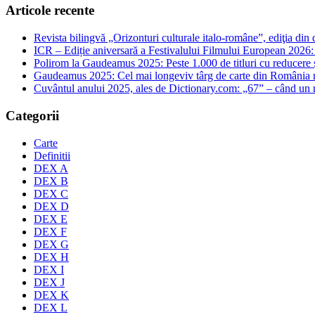
Articole recente
Revista bilingvă „Orizonturi culturale italo-române”, ediţia di
ICR – Ediție aniversară a Festivalului Filmului European 2026: 
Polirom la Gaudeamus 2025: Peste 1.000 de titluri cu reducere și 
Gaudeamus 2025: Cel mai longeviv târg de carte din România rev
Cuvântul anului 2025, ales de Dictionary.com: „67” – când un
Categorii
Carte
Definitii
DEX A
DEX B
DEX C
DEX D
DEX E
DEX F
DEX G
DEX H
DEX I
DEX J
DEX K
DEX L