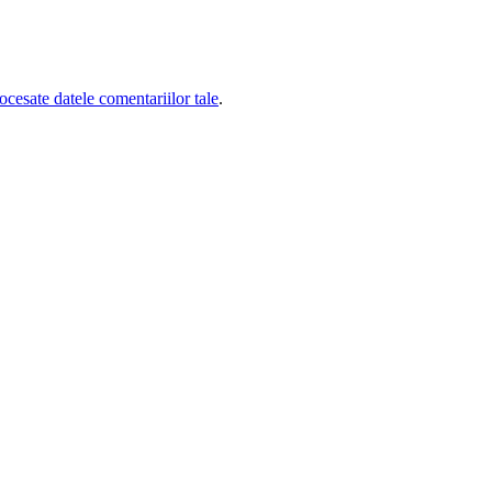
cesate datele comentariilor tale
.