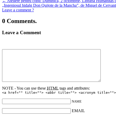
←
Ateliere pentru copii: Duminica, 2 octombrie, Libraria Humanitas d
„Ingeniosul hidalg Don Quijote de la Mancha”, de Miguel de Cervan
Leave a comment ?
0 Comments.
Leave a Comment
NOTE - You can use these
HTML
tags and attributes:
<a href="" title=""> <abbr title=""> <acronym title="">
NAME
EMAIL