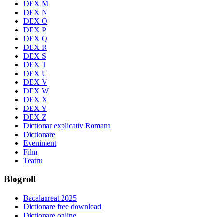
DEX M
DEX N
DEX O
DEX P
DEX Q
DEX R
DEX S
DEX T
DEX U
DEX V
DEX W
DEX X
DEX Y
DEX Z
Dictionar explicativ Romana
Dictionare
Eveniment
Film
Teatru
Blogroll
Bacalaureat 2025
Dictionare free download
Dictionare online