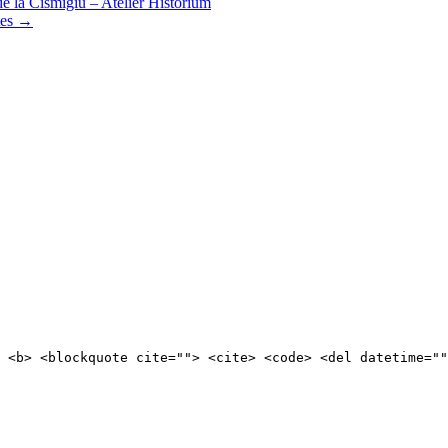
e la Cismigiu – Atelier Historium
tes
→
 <b> <blockquote cite=""> <cite> <code> <del datetime=""