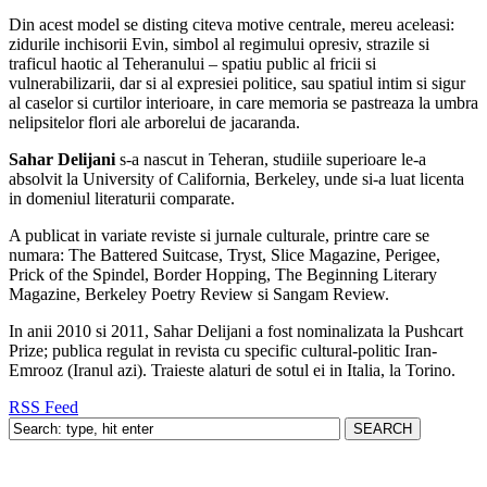
Din acest model se disting citeva motive centrale, mereu aceleasi:
zidurile inchisorii Evin, simbol al regimului opresiv, strazile si
traficul haotic al Teheranului – spatiu public al fricii si
vulnerabilizarii, dar si al expresiei politice, sau spatiul intim si sigur
al caselor si curtilor interioare, in care memoria se pastreaza la umbra
nelipsitelor flori ale arborelui de jacaranda.
Sahar Delijani
s-a nascut in Teheran, studiile superioare le-a
absolvit la University of California, Berkeley, unde si-a luat licenta
in domeniul literaturii comparate.
A publicat in variate reviste si jurnale culturale, printre care se
numara: The Battered Suitcase, Tryst, Slice Magazine, Perigee,
Prick of the Spindel, Border Hopping, The Beginning Literary
Magazine, Berkeley Poetry Review si Sangam Review.
In anii 2010 si 2011, Sahar Delijani a fost nominalizata la Pushcart
Prize; publica regulat in revista cu specific cultural-politic Iran-
Emrooz (Iranul azi). Traieste alaturi de sotul ei in Italia, la Torino.
RSS Feed