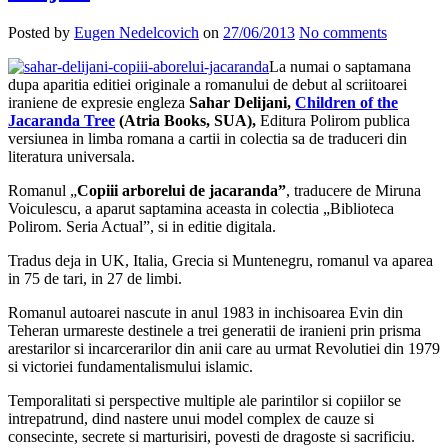
Posted by
Eugen Nedelcovich
on
27/06/2013
No comments
La numai o saptamana
dupa aparitia editiei originale a romanului de debut al scriitoarei
iraniene de expresie engleza
Sahar Delijani,
Children of the
Jacaranda Tree
(Atria Books, SUA),
Editura Polirom publica
versiunea in limba romana a cartii in colectia sa de traduceri din
literatura universala.
Romanul „
Copiii arborelui de jacaranda”
, traducere de Miruna
Voiculescu, a aparut saptamina aceasta in colectia „Biblioteca
Polirom. Seria Actual”, si in editie digitala.
Tradus deja in UK, Italia, Grecia si Muntenegru, romanul va aparea
in 75 de tari, in 27 de limbi.
Romanul autoarei nascute in anul 1983 in inchisoarea Evin din
Teheran urmareste destinele a trei generatii de iranieni prin prisma
arestarilor si incarcerarilor din anii care au urmat Revolutiei din 1979
si victoriei fundamentalismului islamic.
Temporalitati si perspective multiple ale parintilor si copiilor se
intrepatrund, dind nastere unui model complex de cauze si
consecinte, secrete si marturisiri, povesti de dragoste si sacrificiu.