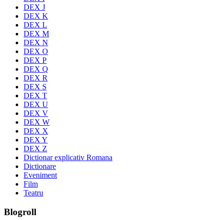
DEX J
DEX K
DEX L
DEX M
DEX N
DEX O
DEX P
DEX Q
DEX R
DEX S
DEX T
DEX U
DEX V
DEX W
DEX X
DEX Y
DEX Z
Dictionar explicativ Romana
Dictionare
Eveniment
Film
Teatru
Blogroll