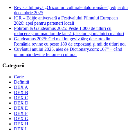
Revista bilingvă „Orizonturi culturale italo-române”, ediţia din
decembrie 2025
ICR – Ediție aniversară a Festivalului Filmului European
2026: apel pentru parteneri locali
Polirom la Gaudeamus 2025: Peste 1.000 de titluri cu
reducere și un maraton de lansări, lecturi și întâlniri cu autori
Gaudeamus 2025: Cel mai longeviv târg de carte din
România revine cu peste 180 de expozanți și mii de titluri noi
Cuvântul anului 2025, ales de Dictionary.com: „67” – când
un număr devine fenomen cultural
Categorii
Carte
Definitii
DEX A
DEX B
DEX C
DEX D
DEX E
DEX F
DEX G
DEX H
DEX I