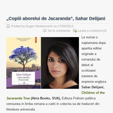
„Copiii aborelui de Jacaranda”, Sahar Delijani
Posted by
Eugen Nedelcovich
on 27/06/2013
Go to comments
Leave a comment
(0)
La numai o
saptamana dupa
aparitia editiei
originale a
romanului de
debut al
scriitoarei
iraniene de
expresie engleza
Sahar Delijani,
Children of the
Jacaranda Tree
(Atria Books, SUA),
Editura Polirom publica
versiunea in limba romana a cartii in colectia sa de traduceri din
literatura universala.