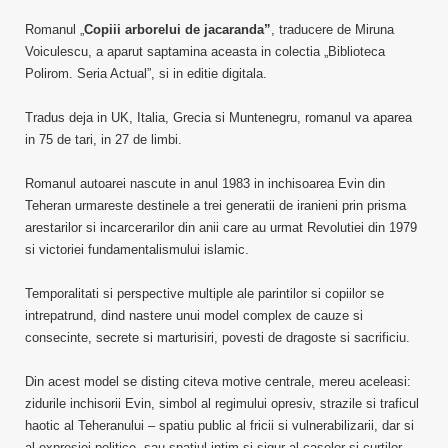
Romanul „
Copiii arborelui de jacaranda”
, traducere de Miruna
Voiculescu, a aparut saptamina aceasta in colectia „Biblioteca
Polirom. Seria Actual”, si in editie digitala.
Tradus deja in UK, Italia, Grecia si Muntenegru, romanul va aparea
in 75 de tari, in 27 de limbi.
Romanul autoarei nascute in anul 1983 in inchisoarea Evin din
Teheran urmareste destinele a trei generatii de iranieni prin prisma
arestarilor si incarcerarilor din anii care au urmat Revolutiei din 1979
si victoriei fundamentalismului islamic.
Temporalitati si perspective multiple ale parintilor si copiilor se
intrepatrund, dind nastere unui model complex de cauze si
consecinte, secrete si marturisiri, povesti de dragoste si sacrificiu.
Din acest model se disting citeva motive centrale, mereu aceleasi:
zidurile inchisorii Evin, simbol al regimului opresiv, strazile si traficul
haotic al Teheranului – spatiu public al fricii si vulnerabilizarii, dar si
al expresiei politice, sau spatiul intim si sigur al caselor si curtilor