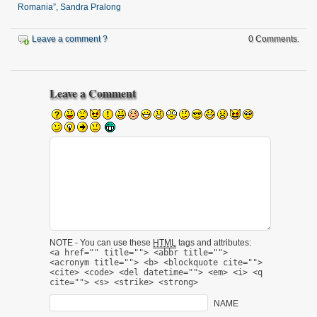
Romania”, Sandra Pralong
Leave a comment ?
0 Comments.
Leave a Comment
NOTE - You can use these
HTML
tags and attributes:
<a href="" title=""> <abbr title="">
<acronym title=""> <b> <blockquote cite="">
<cite> <code> <del datetime=""> <em> <i> <q
cite=""> <s> <strike> <strong>
NAME