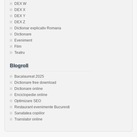
DEX W
DEX X
DEX Y
DEX Z
Dictionar explicativ Romana
Dictionare
Eveniment
Film
Teatru
Blogroll
Bacalaureat 2025
Dictionare free download
Dictionare online
Enciclopedie online
Optimizare SEO
Restaurant evenimente Bucuresti
Sanatatea copiilor
Translator online