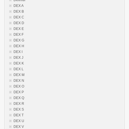
Definitii
DEX A
DEX B
DEX C
DEX D
DEX E
DEX F
DEX G
DEX H
DEX I
DEX J
DEX K
DEX L
DEX M
DEX N
DEX O
DEX P
DEX Q
DEX R
DEX S
DEX T
DEX U
DEX V