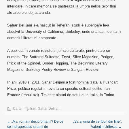
interioare, in care memoria se pastreaza la umbra nelipsitelor flori
ale arborelui de jacaranda.
Sahar Delijani
s-a nascut in Teheran, studiile superioare le-a
absolvit la University of California, Berkeley, unde si-a luat licenta in
domeniul literaturii comparate.
A publicat in variate reviste si jurnale culturale, printre care se
numara: The Battered Suitcase, Tryst, Slice Magazine, Perigee,
Prick of the Spindel, Border Hopping, The Beginning Literary
Magazine, Berkeley Poetry Review si Sangam Review.
In anii 2010 si 2011, Sahar Delijani a fost nominalizata la Pushcart
Prize; publica regulat in revista cu specific cultural-politic Iran-
Emrooz (Iranul azi). Traieste alaturi de sotul ei in Italia, la Torino.
Carte
Iran
,
Sahar Delijani
←
„Mai romani decit romanii? De ce
„Sa ai grijă de cel bun din tine”,
se indragostesc strainii de
Valentin Uritescu
→