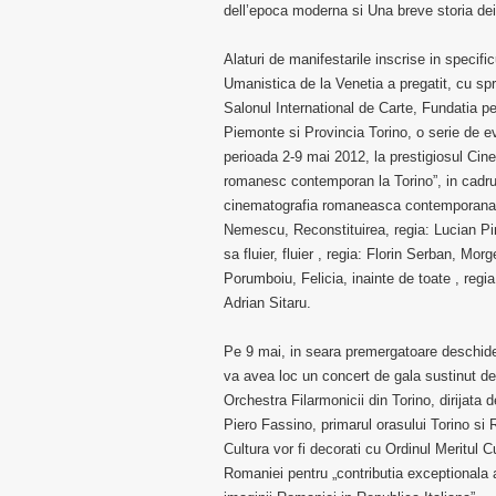
dell’epoca moderna si Una breve storia dei
Alaturi de manifestarile inscrise in specifi
Umanistica de la Venetia a pregatit, cu spri
Salonul International de Carte, Fundatia p
Piemonte si Provincia Torino, o serie de e
perioada 2-9 mai 2012, la prestigiosul C
romanesc contemporan la Torino”, in cadrul 
cinematografia romaneasca contemporana: Au
Nemescu, Reconstituirea, regia: Lucian Pi
sa fluier, fluier , regia: Florin Serban, Mor
Porumboiu, Felicia, inainte de toate , reg
Adrian Sitaru.
Pe 9 mai, in seara premergatoare deschideri
va avea loc un concert de gala sustinut de
Orchestra Filarmonicii din Torino, dirijata
Piero Fassino, primarul orasului Torino si
Cultura vor fi decorati cu Ordinul Meritul Cu
Romaniei pentru „contributia exceptionala 