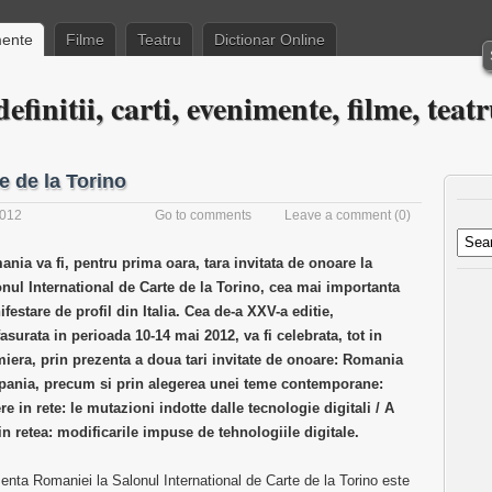
ente
Filme
Teatru
Dictionar Online
efinitii, carti, evenimente, filme, teat
e de la Torino
2012
Go to comments
Leave a comment
(0)
nia va fi, pentru prima oara, tara invitata de onoare la
nul International de Carte de la Torino, cea mai importanta
festare de profil din Italia. Cea de-a XXV-a editie,
asurata in perioada 10-14 mai 2012, va fi celebrata, tot in
iera, prin prezenta a doua tari invitate de onoare: Romania
pania, precum si prin alegerea unei teme contemporane:
re in rete: le mutazioni indotte dalle tecnologie digitali / A
 in retea: modificarile impuse de tehnologiile digitale.
enta Romaniei la Salonul International de Carte de la Torino este