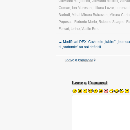
Giovanni Magliocco
,
Giovanni Rotiroti
,
Giova
Coman
,
Ion Muresan
,
Liliana Lazar
,
Lorenzo 
Barindi
,
Mihai Mircea Butcovan
,
Mircea Carta
Popescu
,
Roberto Merlo
,
Roberto Scagno
,
R
Ferrari
,
torino
,
Vasile Ernu
←
Modificari DEX: Cuvintele „iubire”, „homose
si „sodomie” au noi definitii
Leave a comment ?
Leave a Comment