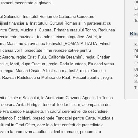
Di
 romeni raccontata ai giovani.
E
Fi
cul Salonului, Institutul Roman de Cultura si Cercetare
Te
jinul financiar al Institutului Cultural Roman si in parteneriat cu
entru Carte, Muzica si Cultura, Primaria orasului Torino, Regiunea
Blo
venimente muzicale, teatrale si cinematografice. Astfel, in
inema Massimo va avea loc festivalul „ROMANIA-ITALIA: Filmul
B
caruia vor fi proiectate filme reprezentative pentru
Di
rora, regia: Cristi Puiu, California Dreamin’ , regia: Cristian
Di
En
ntilie, Marti, dupa Craciun , regia: Radu Muntean, Eu cand vreau
O
gen regia: Marian Crisan, A fost sau n-a fost?, regia: Corneliu
Re
ia: Razvan Radulescu si Melissa de Raaf, Pescuit sportiv , regia:
Sa
Tr
i oficiale a Salonului, la Auditorium Giovanni Agnelli din Torino
 soprana Anita Hartig si tenorul Teodor Ilincai, acompaniati de
 de Francesco Pasqualetti. In cadrul ceremoniei de deschidere,
 Rolando Picchioni, presedintele Fundatiei pentru Carte, Muzica si
ltural in Grad Ofiter, care le-a fost conferit de presedintele
avuta la promovarea culturii si limbii romane, precum si a