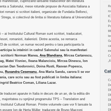
e manifestari, cuprinzand lansarile traducerilor din literatura
edenta a Salonului, mese rotunde propuse de Asociatia Italiana a
Re
ro
tori romani si scriitori italieni, organizate de Fundatia Bellonci,
IC
trega, si colectivul de limba si literatura italiana al Universitatii
Eu
Po
ti
i – ai Institutului Cultural Roman sunt scriitori, traducatori,
le
 profesori, romanisti, italienisti. Dintre acestia, se remarca
Ga
 de scriitori, un numar record pentru o tara participanta la
ca
articipa la intalniri in cadrul Salonului sau la manifestari
ex
no scriitorii Norman Manea,
Ana Blandiana
, Mircea Cartarescu,
Cu
, Matei Visniec, Ileana Malancioiu, Mircea Dinescu, Ion
„6
Lucian Dan Teodorovici, Doina Rusti, Rasvan Popescu,
Cat
anu,
Ruxandra Cesereanu
, Ana Maria Sandu, carora li se vor
ania, care scriu sau au fost publicati in limba italiana:
Ca
Ingrid Beatrice Coman, Liliana Lazar.
De
D
 traduceri aparute in Italia in decurs de un an, de la editia din
D
, majoritatea cu sprijinul programului TPS – Translation and
D
nstitutul Cultural Roman. Printre volumele care vor fi lansate la
D
 essere Ion de Herta Müller, traducere de Bruno Mazzoni
D