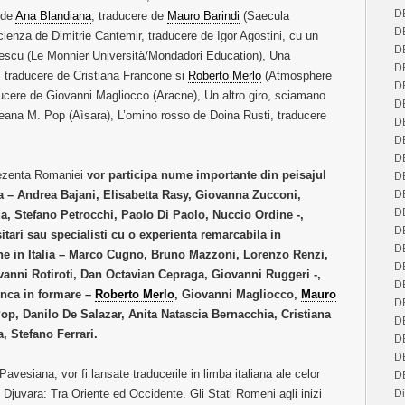
D
 de
Ana Blandiana
, traducere de
Mauro Barindi
(Saecula
D
scienza de Dimitrie Cantemir, traducere de Igor Agostini, cu un
D
drescu (Le Monnier Università/Mondadori Education), Una
D
 traducere de Cristiana Francone si
Roberto Merlo
(Atmosphere
D
ducere de Giovanni Magliocco (Aracne), Un altro giro, sciamano
D
leana M. Pop (Aìsara), L’omino rosso de Doina Rusti, traducere
D
D
D
prezenta Romaniei
vor participa nume importante din peisajul
D
 Italia – Andrea Bajani, Elisabetta Rasy, Giovanna Zucconi,
D
D
a, Stefano Petrocchi, Paolo Di Paolo, Nuccio Ordine -,
D
itari sau specialisti cu o experienta remarcabila in
D
ne in Italia – Marco Cugno, Bruno Mazzoni, Lorenzo Renzi,
D
anni Rotiroti, Dan Octavian Cepraga, Giovanni Ruggeri -,
D
 inca in formare –
Roberto Merlo
, Giovanni Magliocco,
Mauro
D
Pop, Danilo De Salazar, Anita Natascia Bernacchia, Cristiana
D
, Stefano Ferrari.
D
D
vesiana, vor fi lansate traducerile in limba italiana ale celor
D
juvara: Tra Oriente ed Occidente. Gli Stati Romeni agli inizi
Di