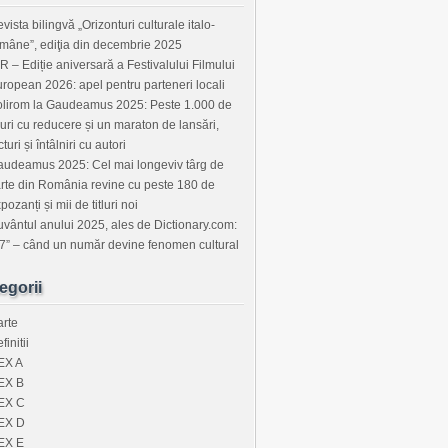
vista bilingvă „Orizonturi culturale italo-
mâne”, ediţia din decembrie 2025
R – Ediție aniversară a Festivalului Filmului
ropean 2026: apel pentru parteneri locali
lirom la Gaudeamus 2025: Peste 1.000 de
tluri cu reducere și un maraton de lansări,
cturi și întâlniri cu autori
udeamus 2025: Cel mai longeviv târg de
rte din România revine cu peste 180 de
pozanți și mii de titluri noi
vântul anului 2025, ales de Dictionary.com:
7” – când un număr devine fenomen cultural
egorii
rte
finitii
EX A
EX B
EX C
EX D
EX E