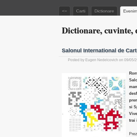
<=
Carti
Dictionare
Evenim
Dictionare, cuvinte, d
Salonul International de Cart
Posted by
Eugen Nedelcovich
on 09/05/
Roma
Salo
mani
desf
prem
si S
Vive
trai
Prez