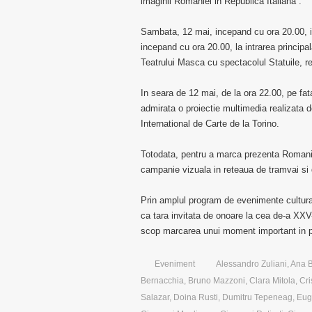
imaginii Romaniei in Republica Italiana”.
Sambata, 12 mai, incepand cu ora 20.00, in
incepand cu ora 20.00, la intrarea principa
Teatrului Masca cu spectacolul Statuile, r
In seara de 12 mai, de la ora 22.00, pe fa
admirata o proiectie multimedia realizata d
International de Carte de la Torino.
Totodata, pentru a marca prezenta Romaniei
campanie vizuala in reteaua de tramvai si
Prin amplul program de evenimente cultural
ca tara invitata de onoare la cea de-a XXV-
scop marcarea unui moment important in prom
Eveniment
Alessandro Zuliani
,
Ana 
Bernacchia
,
Bruno Mazzoni
,
Clara Mitola
,
Cri
Salazar
,
Doina Rusti
,
Dumitru Tepeneag
,
Eug