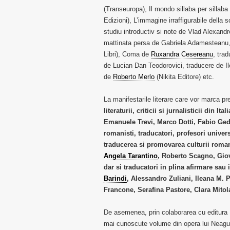
(Transeuropa), Il mondo sillaba per sillaba
Edizioni), L’immagine irraffigurabile della 
studiu introductiv si note de Vlad Alexan
mattinata persa de Gabriela Adamesteanu,
Libri), Coma de
Ruxandra Cesereanu
, tra
de Lucian Dan Teodorovici, traducere de I
de
Roberto Merlo
(Nikita Editore) etc.
La manifestarile literare care vor marca 
literaturii, criticii si jurnalisticii din
Emanuele Trevi, Marco Dotti, Fabio Ged
romanisti, traducatori, profesori univers
traducerea si promovarea culturii roma
Angela Tarantino
, Roberto Scagno, Giov
dar si traducatori in plina afirmare sau
Barindi
, Alessandro Zuliani, Ileana M. 
Francone, Serafina Pastore, Clara Mitola
De asemenea, prin colaborarea cu editura Pa
mai cunoscute volume din opera lui Neagu D