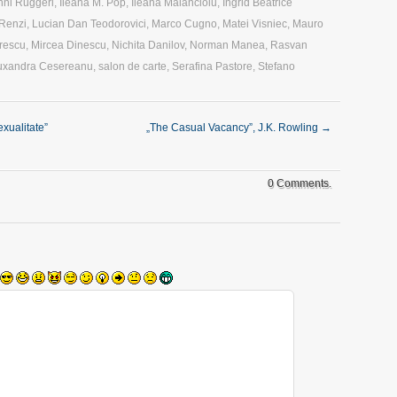
nni Ruggeri
,
Ileana M. Pop
,
Ileana Malancioiu
,
Ingrid Beatrice
Renzi
,
Lucian Dan Teodorovici
,
Marco Cugno
,
Matei Visniec
,
Mauro
rescu
,
Mircea Dinescu
,
Nichita Danilov
,
Norman Manea
,
Rasvan
uxandra Cesereanu
,
salon de carte
,
Serafina Pastore
,
Stefano
xualitate”
„The Casual Vacancy”, J.K. Rowling
→
0 Comments.