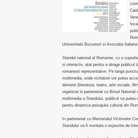
coor
Cart
Vene
foca
poli
Roma
Universitatii Bucuresti si Asociatia Italian
Standul national al Romaniei, cu o suprafa
si interactiv, atat pentru a atrage publicul la
romanesti reprezentative. Pe langa punctul
multimedia, unde vizitatorii vor putea acc
domenii (literatura, teatru, arte vizuale, f
organizat in parteneriat cu Biroul National
multimedia a Standului, publicul va putea co
pentru dinamica peisajului cultural din Ro
In parteneriat cu Memorialul Victimelor Co
Standului va fi montata o expozitie de foto