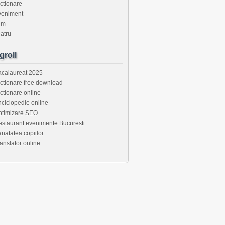
ctionare
veniment
lm
atru
groll
acalaureat 2025
ctionare free download
ctionare online
ciclopedie online
ptimizare SEO
staurant evenimente Bucuresti
natatea copiilor
anslator online