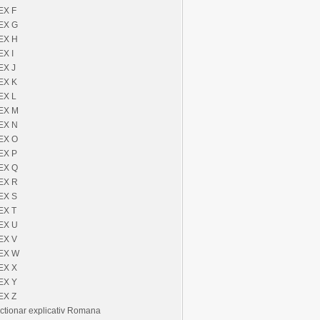
EX F
EX G
EX H
EX I
EX J
EX K
EX L
EX M
EX N
EX O
EX P
EX Q
EX R
EX S
EX T
EX U
EX V
EX W
EX X
EX Y
EX Z
ctionar explicativ Romana