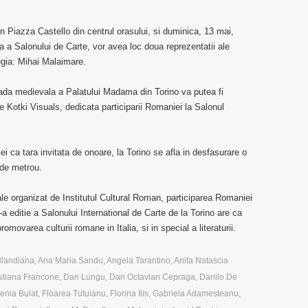
 Piazza Castello din centrul orasului, si duminica, 13 mai,
la a Salonului de Carte, vor avea loc doua reprezentatii ale
egia: Mihai Malaimare.
tada medievala a Palatului Madama din Torino va putea fi
e Kotki Visuals, dedicata participarii Romaniei la Salonul
 ca tara invitata de onoare, la Torino se afla in desfasurare o
 de metrou.
e organizat de Institutul Cultural Roman, participarea Romaniei
a editie a Salonului International de Carte de la Torino are ca
ovarea culturii romane in Italia, si in special a literaturii.
Blandiana
,
Ana Maria Sandu
,
Angela Tarantino
,
Anita Natascia
stiana Francone
,
Dan Lungu
,
Dan Octavian Cepraga
,
Danilo De
enia Bulat
,
Floarea Tutuianu
,
Florina Ilis
,
Gabriela Adamesteanu
,